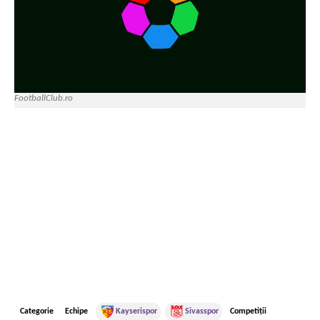
FootballClub.ro
Categorie
Echipe
Kayserispor
Sivasspor
Competiții