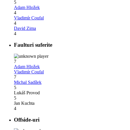
5
Adam Hložek
4
Vladimír Coufal
4
David Zima
4
Faulturi suferite
7
Adam Hložek
Vladimír Coufal
7
Michal Sadílek
5
Lukáš Provod
5
Jan Kuchta
4
Offside-uri