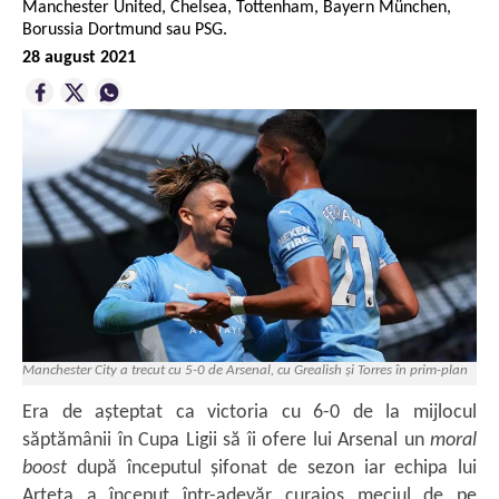
Manchester United, Chelsea, Tottenham, Bayern München,
Borussia Dortmund sau PSG.
28 august 2021
Manchester City a trecut cu 5-0 de Arsenal, cu Grealish și Torres în prim-plan
Era de așteptat ca victoria cu 6-0 de la mijlocul
săptămânii în Cupa Ligii să îi ofere lui Arsenal un
moral
boost
după începutul șifonat de sezon iar echipa lui
Arteta a început într-adevăr curajos meciul de pe