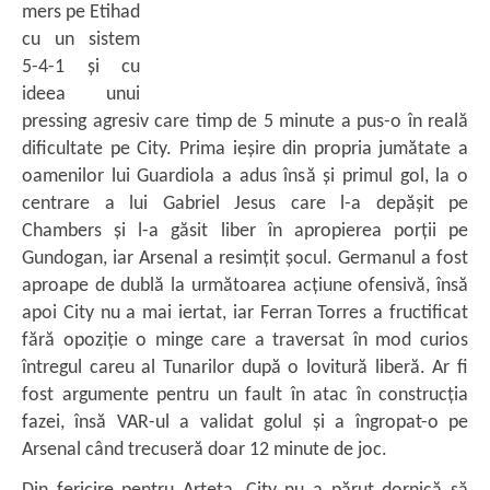
mers pe Etihad
cu un sistem
5-4-1 și cu
ideea unui
pressing agresiv care timp de 5 minute a pus-o în reală
dificultate pe City. Prima ieșire din propria jumătate a
oamenilor lui Guardiola a adus însă și primul gol, la o
centrare a lui Gabriel Jesus care l-a depășit pe
Chambers și l-a găsit liber în apropierea porții pe
Gundogan, iar Arsenal a resimțit șocul. Germanul a fost
aproape de dublă la următoarea acțiune ofensivă, însă
apoi City nu a mai iertat, iar Ferran Torres a fructificat
fără opoziție o minge care a traversat în mod curios
întregul careu al Tunarilor după o lovitură liberă. Ar fi
fost argumente pentru un fault în atac în construcția
fazei, însă VAR-ul a validat golul și a îngropat-o pe
Arsenal când trecuseră doar 12 minute de joc.