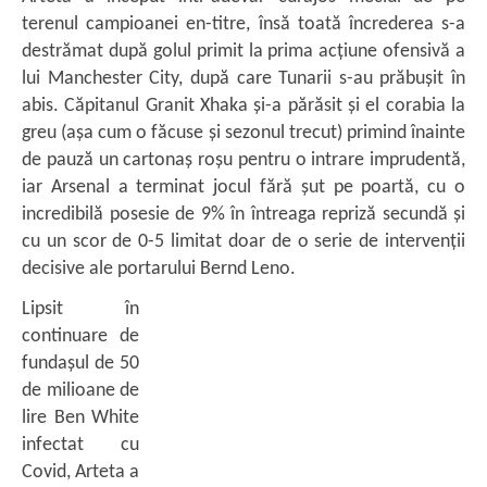
terenul campioanei en-titre, însă toată încrederea s-a
destrămat după golul primit la prima acțiune ofensivă a
lui Manchester City, după care Tunarii s-au prăbușit în
abis. Căpitanul Granit Xhaka și-a părăsit și el corabia la
greu (așa cum o făcuse și sezonul trecut) primind înainte
de pauză un cartonaș roșu pentru o intrare imprudentă,
iar Arsenal a terminat jocul fără șut pe poartă, cu o
incredibilă posesie de 9% în întreaga repriză secundă și
cu un scor de 0-5 limitat doar de o serie de intervenții
decisive ale portarului Bernd Leno.
Lipsit în
continuare de
fundașul de 50
de milioane de
lire Ben White
infectat cu
Covid, Arteta a