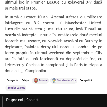
ultimul loc în Premier League cu golaveraj 0-9 după
primele trei etape.
În urmă cu exact 10 ani, Arsenal suferea o umilitoare
înfrângere cu 8-2 contra lui Manchester United.
Lucrurile par să stea și mai rău acum, însă Tunarii au
ocazia să îndrepte lucrurile în următoarele două meciuri
teoretic mai ușoare, cu Norwich acasă și cu Burnley în
deplasare, înaintea derby-ului nordului Londrei de pe
teren propriu în ultimul weekend din septembrie. City
are în față o lună fascinantă cu deplasări de foc, cu
Leicester și Chelsea în campionat și la Paris în etapa a
doua a Ligii Campionilor.
Categorie
Echipe
Arsenal
Manchester City
Competiții
Premier League
Despre noi
|
Contact