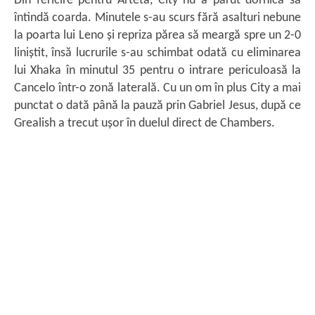
Din fericire pentru Arteta, City nu a părut dornică să
întindă coarda. Minutele s-au scurs fără asalturi nebune
la poarta lui Leno și repriza părea să meargă spre un 2-0
liniștit, însă lucrurile s-au schimbat odată cu eliminarea
lui Xhaka în minutul 35 pentru o intrare periculoasă la
Cancelo într-o zonă laterală. Cu un om în plus City a mai
punctat o dată până la pauză prin Gabriel Jesus, după ce
Grealish a trecut ușor în duelul direct de Chambers.