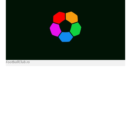
FootballClub.ro