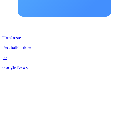
Urmărește
FootballClub.ro
pe
G
o
o
g
l
e
News