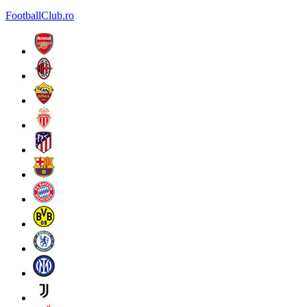
FootballClub.ro