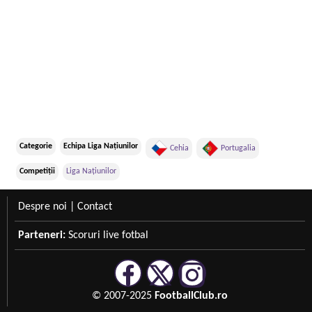
Categorie
Echipa Liga Națiunilor
Cehia
Portugalia
Competiții
Liga Națiunilor
Despre noi
|
Contact
Parteneri:
Scoruri live fotbal
© 2007-2025
FootballClub.ro