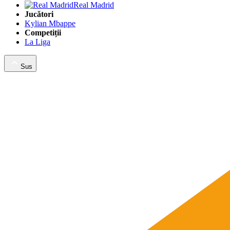
Real Madrid
Jucători
Kylian Mbappe
Competiții
La Liga
Sus