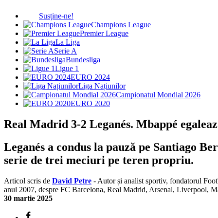
Susține-ne!
Champions League
Premier League
La Liga
Serie A
Bundesliga
Ligue 1
EURO 2024
Liga Națiunilor
Campionatul Mondial 2026
EURO 2020
Real Madrid 3-2 Leganés. Mbappé egalează
Leganés a condus la pauză pe Santiago Bern
serie de trei meciuri pe teren propriu.
Articol scris de
David Petre
- Autor și analist sportiv, fondatorul Foo
anul 2007, despre FC Barcelona, Real Madrid, Arsenal, Liverpool, 
30 martie 2025