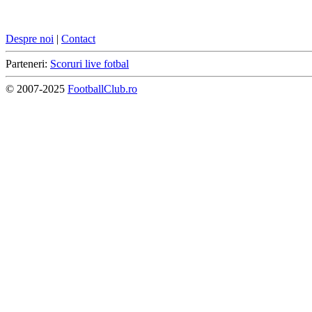
Despre noi
|
Contact
Parteneri:
Scoruri live fotbal
© 2007-2025
FootballClub.ro