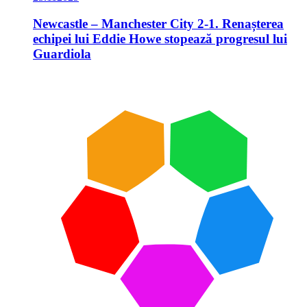
Newcastle – Manchester City 2-1. Renașterea
echipei lui Eddie Howe stopează progresul lui
Guardiola