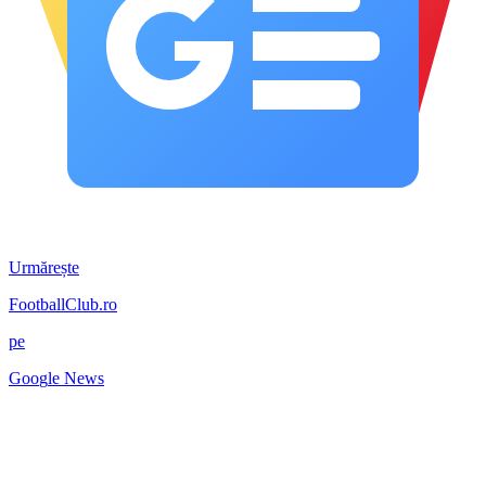
Urmărește
FootballClub.ro
pe
G
o
o
g
l
e
News