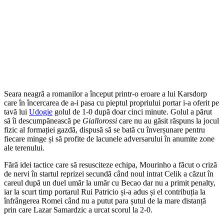
Seara neagră a romanilor a început printr-o eroare a lui Karsdorp
care în încercarea de a-i pasa cu pieptul propriului portar i-a oferit pe
tavă lui
Udogie
golul de 1-0 după doar cinci minute. Golul a părut
să îi descumpănească pe
Giallorossi
care nu au găsit răspuns la jocul
fizic al formației gazdă, dispusă să se bată cu înverșunare pentru
fiecare minge și să profite de lacunele adversarului în anumite zone
ale terenului.
Fără idei tactice care să resusciteze echipa, Mourinho a făcut o criză
de nervi în startul reprizei secundă când noul intrat Celik a căzut în
careul după un duel umăr la umăr cu Becao dar nu a primit penalty,
iar la scurt timp portarul Rui Patricio și-a adus și el contribuția la
înfrângerea Romei când nu a putut para șutul de la mare distanță
prin care Lazar Samardzic a urcat scorul la 2-0.