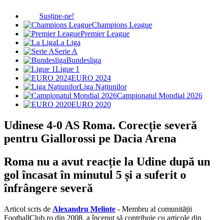
Susține-ne!
Champions League
Premier League
La Liga
Serie A
Bundesliga
Ligue 1
EURO 2024
Liga Națiunilor
Campionatul Mondial 2026
EURO 2020
Udinese 4-0 AS Roma. Corecție severă
pentru Giallorossi pe Dacia Arena
Roma nu a avut reacție la Udine după un
gol încasat în minutul 5 și a suferit o
înfrângere severă
Articol scris de
Alexandru Melinte
- Membru al comunității
FootballClub.ro din 2008, a început să contribuie cu articole din