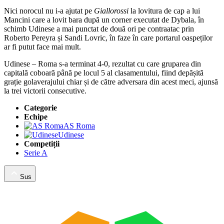
Nici norocul nu i-a ajutat pe
Giallorossi
la lovitura de cap a lui
Mancini care a lovit bara după un corner executat de Dybala, în
schimb Udinese a mai punctat de două ori pe contraatac prin
Roberto Pereyra și Sandi Lovric, în faze în care portarul oaspeților
ar fi putut face mai mult.
Udinese – Roma s-a terminat 4-0, rezultat cu care gruparea din
capitală coboară până pe locul 5 al clasamentului, fiind depășită
grație golaverajului chiar și de către adversara din acest meci, ajunsă
la trei victorii consecutive.
Categorie
Echipe
AS Roma
Udinese
Competiții
Serie A
Sus