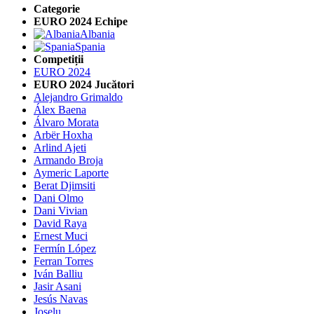
Categorie
EURO 2024 Echipe
Albania
Spania
Competiții
EURO 2024
EURO 2024 Jucători
Alejandro Grimaldo
Álex Baena
Álvaro Morata
Arbër Hoxha
Arlind Ajeti
Armando Broja
Aymeric Laporte
Berat Djimsiti
Dani Olmo
Dani Vivian
David Raya
Ernest Muci
Fermín López
Ferran Torres
Iván Balliu
Jasir Asani
Jesús Navas
Joselu