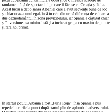
jocul cu Albania cu garnitura a doua și cu o firească scădere de
randament față de spectacolul pe care îl făcuse cu Croația și Italia.
Acest lucru a dat o șansă Albaniei care a avut secvențe bune de joc
și chiar ocazia unui egal, însă în cele din urmă diferența de valoare a
dus deznodământul în zona previzibilului, iar Spania a câștigat chiar
și în versiunea sa minimalistă și a încheiat grupa cu maxim de puncte
și fără gol primit.
În startul jocului Albania a fost „Furia Roja”, însă Spania a pus
repede lucrurile la punct după startul plin de aplomb al adversarului.