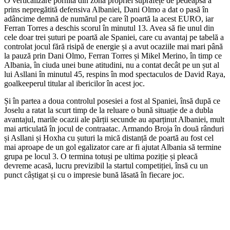
O verticalizare pornită din zona propriei suprafețe de pedeapsă a
prins nepregătită defensiva Albaniei, Dani Olmo a dat o pasă în
adâncime demnă de numărul pe care îl poartă la acest EURO, iar
Ferran Torres a deschis scorul în minutul 13. Avea să fie unul din
cele doar trei șuturi pe poartă ale Spaniei, care cu avantaj pe tabelă a
controlat jocul fără risipă de energie și a avut ocaziile mai mari până
la pauză prin Dani Olmo, Ferran Torres și Mikel Merino, în timp ce
Albania, în ciuda unei bune atitudini, nu a contat decât pe un șut al
lui Asllani în minutul 45, respins în mod spectaculos de David Raya,
goalkeeperul titular al ibericilor în acest joc.
Și în partea a doua controlul posesiei a fost al Spaniei, însă după ce
Joselu a ratat la scurt timp de la reluare o bună situație de a dubla
avantajul, marile ocazii ale părții secunde au aparținut Albaniei, mult
mai articulată în jocul de contraatac. Armando Broja în două rânduri
și Asllani și Hoxha cu șuturi la mică distanță de poartă au fost cel
mai aproape de un gol egalizator care ar fi ajutat Albania să termine
grupa pe locul 3. O termina totuși pe ultima poziție și pleacă
devreme acasă, lucru previzibil la startul competiției, însă cu un
punct câștigat și cu o impresie bună lăsată în fiecare joc.