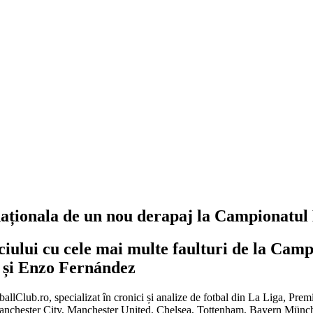
 naționala de un nou derapaj la Campionatu
eciului cu cele mai multe faulturi de la Cam
i și Enzo Fernández
tballClub.ro, specializat în cronici și analize de fotbal din La Liga, Pr
Manchester City, Manchester United, Chelsea, Tottenham, Bayern Mün