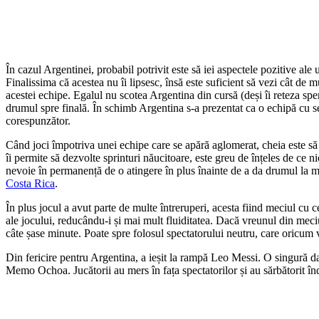
În cazul Argentinei, probabil potrivit este să iei aspectele pozitive a
Finalissima că acestea nu îi lipsesc, însă este suficient să vezi cât de 
acestei echipe. Egalul nu scotea Argentina din cursă (deși îi reteza spera
drumul spre finală. În schimb Argentina s-a prezentat ca o echipă cu se
corespunzător.
Când joci împotriva unei echipe care se apără aglomerat, cheia este să t
îi permite să dezvolte sprinturi năucitoare, este greu de înțeles de ce ni
nevoie în permanență de o atingere în plus înainte de a da drumul la mi
Costa Rica
.
În plus jocul a avut parte de multe întreruperi, acesta fiind meciul cu 
ale jocului, reducându-i și mai mult fluiditatea. Dacă vreunul din meciu
câte șase minute. Poate spre folosul spectatorului neutru, care oricum 
Din fericire pentru Argentina, a ieșit la rampă Leo Messi. O singură dat
Memo Ochoa. Jucătorii au mers în fața spectatorilor și au sărbătorit în