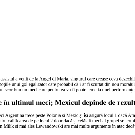
assistul a venit de la Angel di Maria, singurul care crease ceva dezechili
moțiile unui gol egalizator care probabil că i-ar fi scurtat din nou mora
 cu un scor bun un meci care pentru ea va fi poate temelia unei performanț
ie în ultimul meci; Mexicul depinde de rezul
i Argentina trece peste Polonia și Mexic și își asigură locul 1 dacă Ara
tru calificarea de pe locul 2 doar dacă și celălalt meci al grupei se termin
 în Milik și mai ales Lewandowski are mai multe argumente în atac decât