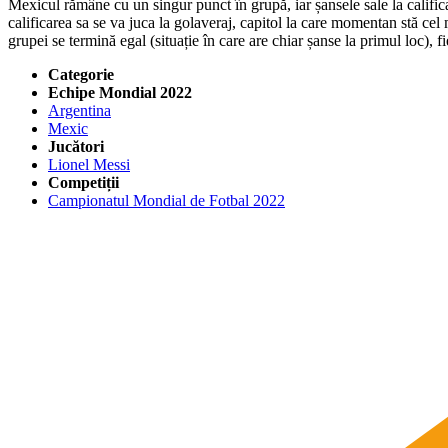
Mexicul rămâne cu un singur punct în grupă, iar șansele sale la calific
calificarea sa se va juca la golaveraj, capitol la care momentan stă cel 
grupei se termină egal (situație în care are chiar șanse la primul loc), 
Categorie
Echipe Mondial 2022
Argentina
Mexic
Jucători
Lionel Messi
Competiții
Campionatul Mondial de Fotbal 2022