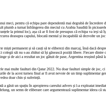
le unui meci, pentru că echipa pare dependentă mai degrabă de încredere 
mult plumb a turnat înfrângerea din meciul cu Arabia Saudită în picioarele
nțele la primul loc), așa că ar fi fost de presupus că echipa va ieși să își
curea deasupra capului, blocată mental și incapabilă să dezvolte un joc 
e miști permanent și să cauți să te eliberezi din marcaj, însă dacă despr
ci colegii săi nu s-au zbătut să își găsească poziții libere. Fiecare dintre 
nge și de aici a rezultat un joc gâtuit de pase, Argentina reușind până 
cele mai multe faulturi din Qatar 2022. Nu doar faulturi simple de joc, ci 
rile de la acest turneu final ar fi avut nevoie de un timp suplimentar gen
vedea doar chin și suferință.
ă a găsit un spațiu în apropierea careului advers și l-a exploatat imediat
delung, un semn de eliberare care argumentează suplimentar ideea că statu