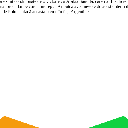
are sunt condiționate de o victorie cu Arabia Saudită, care i-ar fi sufici
mai prost dar pe care îl îndrepta. Ar putea avea nevoie de acest criteriu 
fie de Polonia dacă aceasta pierde în fața Argentinei.