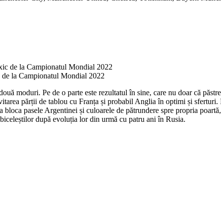
ic de la Campionatul Mondial 2022
două moduri. Pe de o parte este rezultatul în sine, care nu doar că păstrea
vitarea părții de tablou cu Franța și probabil Anglia în optimi și sferturi
 bloca pasele Argentinei și culoarele de pătrundere spre propria poartă, g
lbiceleștilor după evoluția lor din urmă cu patru ani în Rusia.