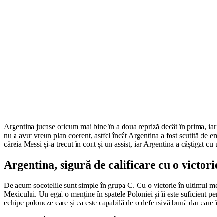
Argentina jucase oricum mai bine în a doua repriză decât în prima, iar 
nu a avut vreun plan coerent, astfel încât Argentina a fost scutită de e
căreia Messi și-a trecut în cont și un assist, iar Argentina a câștigat
Argentina, sigură de calificare cu o victor
De acum socotelile sunt simple în grupa C. Cu o victorie în ultimul mec
Mexicului. Un egal o menține în spatele Poloniei și îi este suficient pen
echipe poloneze care și ea este capabilă de o defensivă bună dar care