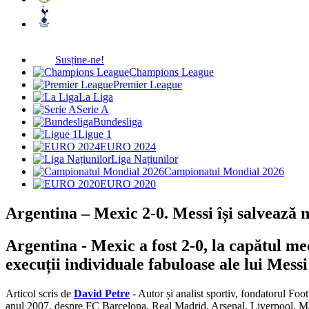
Susține-ne!
Champions League
Premier League
La Liga
Serie A
Bundesliga
Ligue 1
EURO 2024
Liga Națiunilor
Campionatul Mondial 2026
EURO 2020
Argentina – Mexic 2-0. Messi își salvează
Argentina - Mexic a fost 2-0, la capătul m
execuții individuale fabuloase ale lui Mess
Articol scris de
David Petre
- Autor și analist sportiv, fondatorul Foo
anul 2007, despre FC Barcelona, Real Madrid, Arsenal, Liverpool, 