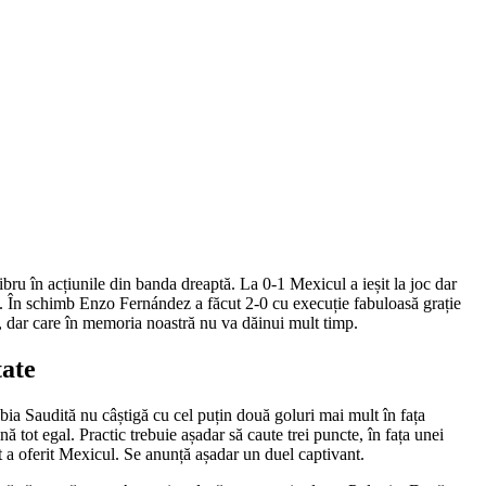
bru în acțiunile din banda dreaptă. La 0-1 Mexicul a ieșit la joc dar
lul. În schimb Enzo Fernández a făcut 2-0 cu execuție fabuloasă grație
e, dar care în memoria noastră nu va dăinui mult timp.
tate
bia Saudită nu câștigă cu cel puțin două goluri mai mult în fața
ă tot egal. Practic trebuie așadar să caute trei puncte, în fața unei
 a oferit Mexicul. Se anunță așadar un duel captivant.