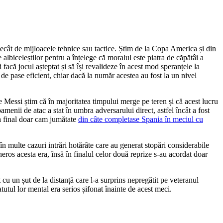
decât de mijloacele tehnice sau tactice. Știm de la Copa America și din
 albiceleștilor pentru a înțelege că moralul este piatra de căpătâi a
 facă jocul așteptat și să își revalideze în acest mod speranțele la
de pase eficient, chiar dacă la număr acestea au fost la un nivel
e Messi știm că în majoritatea timpului merge pe teren și că acest lucru
oamenii de atac a stat în umbra adversarului direct, astfel încât a fost
la final doar cam jumătate
din câte completase Spania în meciul cu
în multe cazuri intrări hotărâte care au generat stopări considerabile
eros acesta era, însă în finalul celor două reprize s-au acordat doar
 cu un șut de la distanță care l-a surprins nepregătit pe veteranul
tul lor mental era serios șifonat înainte de acest meci.