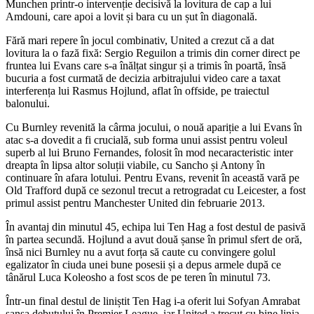
Munchen printr-o intervenție decisivă la lovitura de cap a lui
Amdouni, care apoi a lovit și bara cu un șut în diagonală.
Fără mari repere în jocul combinativ, United a crezut că a dat
lovitura la o fază fixă: Sergio Reguilon a trimis din corner direct pe
fruntea lui Evans care s-a înălțat singur și a trimis în poartă, însă
bucuria a fost curmată de decizia arbitrajului video care a taxat
interferența lui Rasmus Hojlund, aflat în offside, pe traiectul
balonului.
Cu Burnley revenită la cârma jocului, o nouă apariție a lui Evans în
atac s-a dovedit a fi crucială, sub forma unui assist pentru voleul
superb al lui Bruno Fernandes, folosit în mod necaracteristic inter
dreapta în lipsa altor soluții viabile, cu Sancho și Antony în
continuare în afara lotului. Pentru Evans, revenit în această vară pe
Old Trafford după ce sezonul trecut a retrogradat cu Leicester, a fost
primul assist pentru Manchester United din februarie 2013.
În avantaj din minutul 45, echipa lui Ten Hag a fost destul de pasivă
în partea secundă. Hojlund a avut două șanse în primul sfert de oră,
însă nici Burnley nu a avut forța să caute cu convingere golul
egalizator în ciuda unei bune posesii și a depus armele după ce
tânărul Luca Koleosho a fost scos de pe teren în minutul 73.
Într-un final destul de liniștit Ten Hag i-a oferit lui Sofyan Amrabat
șansa debutului în Premier League, iar United a trecut cu bine linia