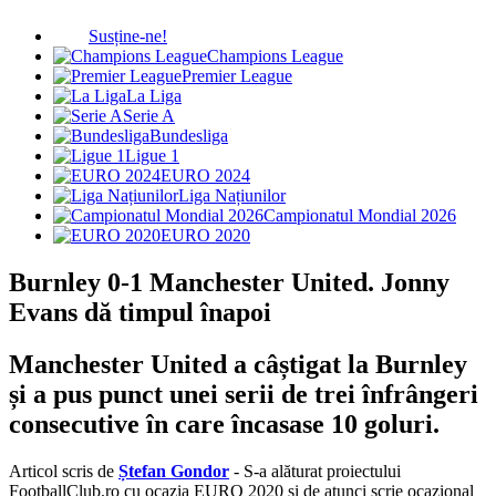
Susține-ne!
Champions League
Premier League
La Liga
Serie A
Bundesliga
Ligue 1
EURO 2024
Liga Națiunilor
Campionatul Mondial 2026
EURO 2020
Burnley 0-1 Manchester United. Jonny
Evans dă timpul înapoi
Manchester United a câștigat la Burnley
și a pus punct unei serii de trei înfrângeri
consecutive în care încasase 10 goluri.
Articol scris de
Ștefan Gondor
- S-a alăturat proiectului
FootballClub.ro cu ocazia EURO 2020 și de atunci scrie ocazional