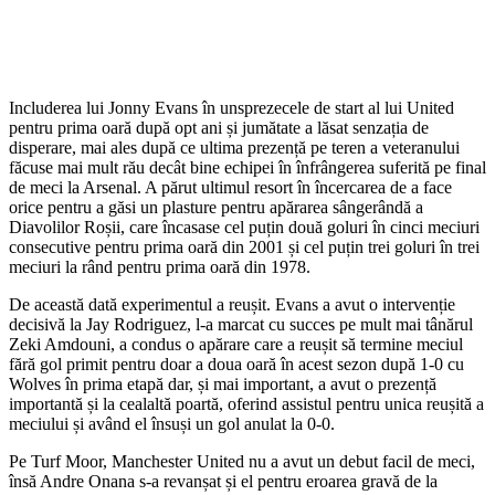
Includerea lui Jonny Evans în unsprezecele de start al lui United
pentru prima oară după opt ani și jumătate a lăsat senzația de
disperare, mai ales după ce ultima prezență pe teren a veteranului
făcuse mai mult rău decât bine echipei în înfrângerea suferită pe final
de meci la Arsenal. A părut ultimul resort în încercarea de a face
orice pentru a găsi un plasture pentru apărarea sângerândă a
Diavolilor Roșii, care încasase cel puțin două goluri în cinci meciuri
consecutive pentru prima oară din 2001 și cel puțin trei goluri în trei
meciuri la rând pentru prima oară din 1978.
De această dată experimentul a reușit. Evans a avut o intervenție
decisivă la Jay Rodriguez, l-a marcat cu succes pe mult mai tânărul
Zeki Amdouni, a condus o apărare care a reușit să termine meciul
fără gol primit pentru doar a doua oară în acest sezon după 1-0 cu
Wolves în prima etapă dar, și mai important, a avut o prezență
importantă și la cealaltă poartă, oferind assistul pentru unica reușită a
meciului și având el însuși un gol anulat la 0-0.
Pe Turf Moor, Manchester United nu a avut un debut facil de meci,
însă Andre Onana s-a revanșat și el pentru eroarea gravă de la