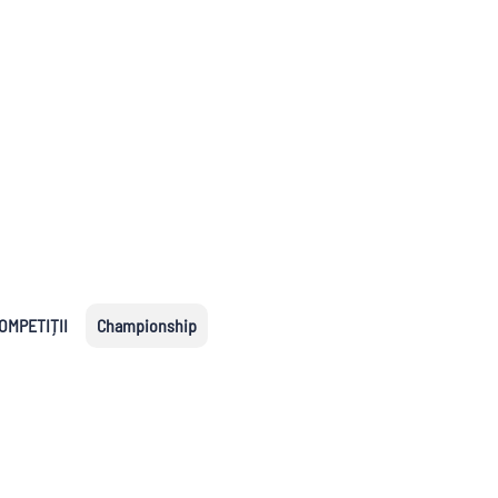
2.Bundesliga
Segunda
Serie B
División
uropene
s
OMPETIȚII
Championship
naționale