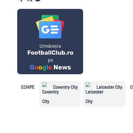
Golgheteri Premier League
Saudi Pro
League
Urmărește
Cupe E
FootballClub.ro
pe
G
o
o
g
l
e
News
Champion
League
ECHIPE
Coventry City
Leicester City
C
Echipe 