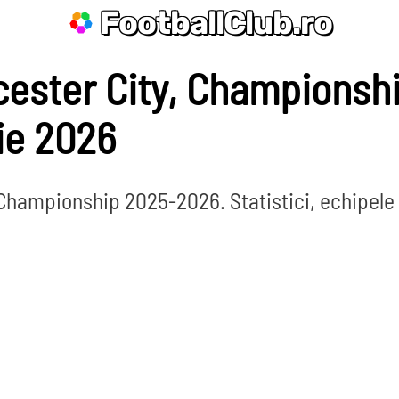
FootballClub.ro
icester City, Championsh
ie 2026
, Championship 2025-2026. Statistici, echipele
nate
La Liga
Bundesliga
Serie A
Ligue 1
Eredivisie
L
Por