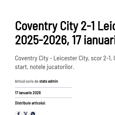
Coventry City 2-1 Le
2025-2026, 17 ianuar
Coventry City - Leicester City, scor 2-1
start, notele jucatorilor.
Prim-plan
Campio
Articol scris de
stats admin
Ousmane Dembélé
Reconstrucție Manchester United
17 ianuarie 2026
Meciuri Champions League
Distribuie articolul:
Premier
Clasament Premier League
League
Golgheteri La Liga