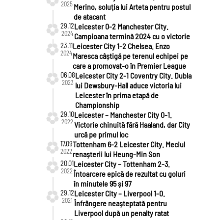
2025
Merino, soluția lui Arteta pentru postul
de atacant
29.12
Leicester 0-2 Manchester City.
2024
Campioana termină 2024 cu o victorie
23.11
Leicester City 1-2 Chelsea. Enzo
2024
Maresca câștigă pe terenul echipei pe
care a promovat-o în Premier League
06.08
Leicester City 2-1 Coventry City. Dubla
2023
lui Dewsbury-Hall aduce victoria lui
Leicester în prima etapă de
Championship
29.10
Leicester – Manchester City 0-1.
2022
Victorie chinuită fără Haaland, dar City
urcă pe primul loc
17.09
Tottenham 6-2 Leicester City. Meciul
2022
renașterii lui Heung-Min Son
20.01
Leicester City – Tottenham 2-3.
2022
Întoarcere epică de rezultat cu goluri
în minutele 95 și 97
29.12
Leicester City – Liverpool 1-0.
2021
Înfrângere neașteptată pentru
Liverpool după un penalty ratat