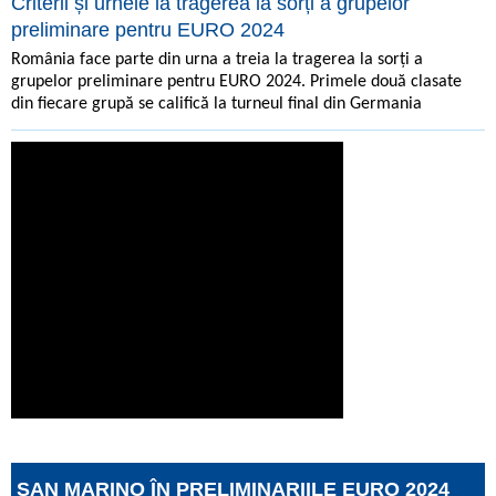
Criterii și urnele la tragerea la sorți a grupelor
preliminare pentru EURO 2024
România face parte din urna a treia la tragerea la sorți a
grupelor preliminare pentru EURO 2024. Primele două clasate
din fiecare grupă se califică la turneul final din Germania
SAN MARINO ÎN PRELIMINARIILE EURO 2024