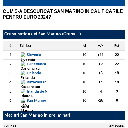
CUM S-A DESCURCAT SAN MARINO ÎN CALIFICĂRILE
PENTRU EURO 2024?
Grupa naționalei San Marino (Grupa H)
#.
Echipa
M
+/-
Pct
1.
Slovenia
10
+11
22
2.
Danemarca
10
+9
22
3.
Finlanda
10
+8
18
4.
Kazakhstan
10
+4
18
5.
Irlanda de N.
10
-4
9
6.
San Marino
10
-28
0
Meciuri San Marino în preliminarii
Grupa H
Serravalle