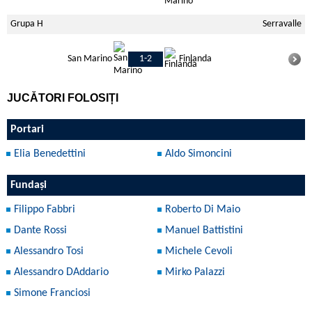
Grupa H
Serravalle
San Marino
1-2
Finlanda
JUCĂTORI FOLOSIȚI
Portari
Elia Benedettini
Aldo Simoncini
Fundași
Filippo Fabbri
Roberto Di Maio
Dante Rossi
Manuel Battistini
Alessandro Tosi
Michele Cevoli
Alessandro DAddario
Mirko Palazzi
Simone Franciosi