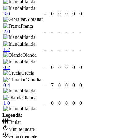
Irlanda
Irlanda
3-0
-
0
0
0
0
0
Gibraltar
Franța
2-0
-
-
-
-
-
-
Irlanda
Irlanda
1-2
-
-
-
-
-
-
Olanda
Irlanda
0-2
-
0
0
0
0
0
Grecia
Gibraltar
0-4
-
7
0
0
0
0
Irlanda
Olanda
1-0
-
0
0
0
0
0
Irlanda
Legendă:
Titular
Minute jucate
Goluri marcate