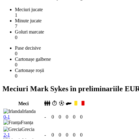
Meciuri jucate
1
Minute jucate
7
Goluri marcate
0
Pase decisive
0
Cartonașe galbene
0
Cartonașe roșii
0
Meciuri Mark Sykes în preliminariile EU
Meci
Irlanda
0-1
-
0
0
0
0
0
Franța
Grecia
2-1
-
0
0
0
0
0