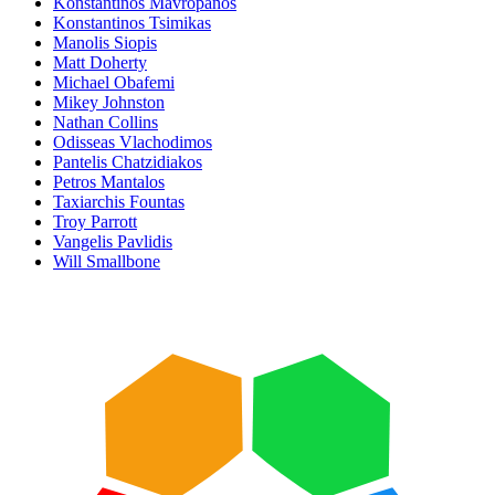
Konstantinos Mavropanos
Konstantinos Tsimikas
Manolis Siopis
Matt Doherty
Michael Obafemi
Mikey Johnston
Nathan Collins
Odisseas Vlachodimos
Pantelis Chatzidiakos
Petros Mantalos
Taxiarchis Fountas
Troy Parrott
Vangelis Pavlidis
Will Smallbone