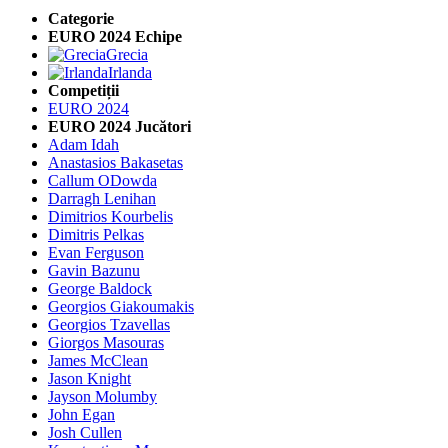
Categorie
EURO 2024 Echipe
Grecia
Irlanda
Competiții
EURO 2024
EURO 2024 Jucători
Adam Idah
Anastasios Bakasetas
Callum ODowda
Darragh Lenihan
Dimitrios Kourbelis
Dimitris Pelkas
Evan Ferguson
Gavin Bazunu
George Baldock
Georgios Giakoumakis
Georgios Tzavellas
Giorgos Masouras
James McClean
Jason Knight
Jayson Molumby
John Egan
Josh Cullen