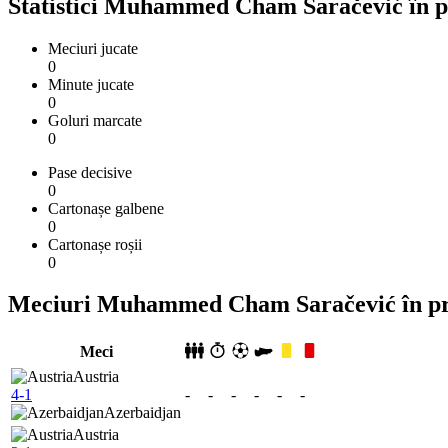
Statistici Muhammed Cham Saračević în 
Meciuri jucate
0
Minute jucate
0
Goluri marcate
0
Pase decisive
0
Cartonașe galbene
0
Cartonașe roșii
0
Meciuri Muhammed Cham Saračević în pr
Meci
Austria
4-1
-
-
-
-
-
-
Azerbaidjan
Austria