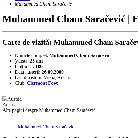
Muhammed Cham Saračević
Muhammed Cham Saračević | 
Carte de vizită: Muhammed Cham Sarače
Numele complet:
Muhammed Cham Saračević
Vârsta:
25 ani
Înălțimea:
180
Data nașterii:
26.09.2000
Locul nașterii:
Viena, Austria
Club:
Clermont Foot
Austria
Alte pagini despre Muhammed Cham Saračević
Muhammed Cham Saračević