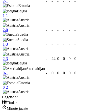
2-1
-
-
-
-
-
-
Estonia
Belgia
1-1
-
-
-
-
-
-
Austria
Austria
2-0
-
-
-
-
-
-
Suedia
Suedia
1-3
-
-
-
-
-
-
Austria
Austria
2-3
-
24
0
0
0
0
Belgia
Azerbaidjan
0-1
-
0
0
0
0
0
Austria
Estonia
0-2
-
-
-
-
-
-
Austria
Legendă:
Titular
Minute jucate