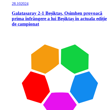
28.10
2024
Galatasaray 2-1 Beșiktaș. Osimhen provoacă
prima înfrângere a lui Beșiktaș în actuala ediție
de campionat