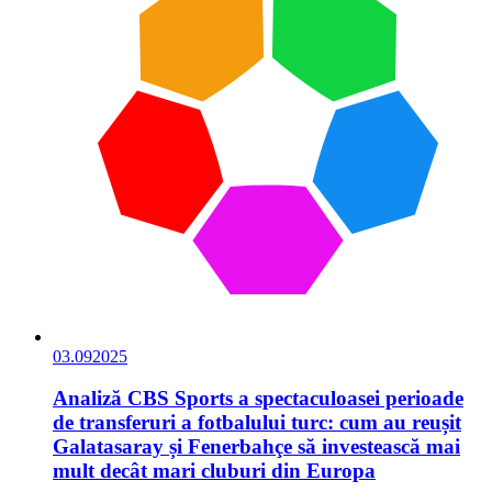
03.09
2025
Analiză CBS Sports a spectaculoasei perioade
de transferuri a fotbalului turc: cum au reușit
Galatasaray și Fenerbahçe să investească mai
mult decât mari cluburi din Europa