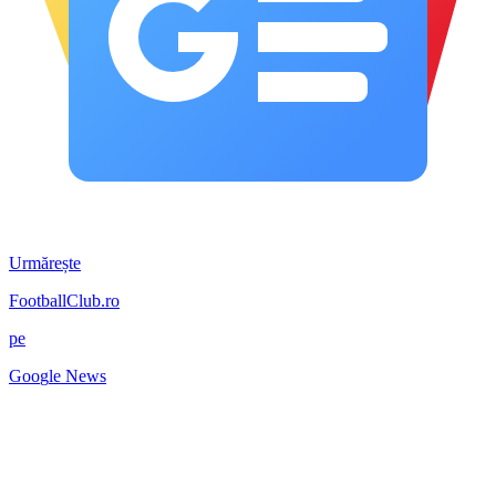
Urmărește
FootballClub.ro
pe
G
o
o
g
l
e
News