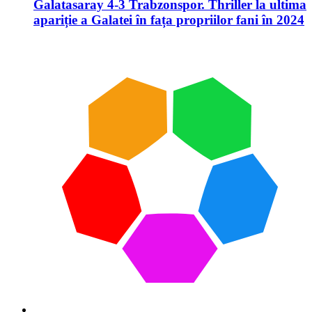
Galatasaray 4-3 Trabzonspor. Thriller la ultima
apariție a Galatei în fața propriilor fani în 2024