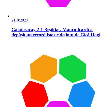
21.10
2023
Galatasaray 2-1 Beșiktaș. Mauro Icardi a
depășit un record istoric deținut de Gică Hagi