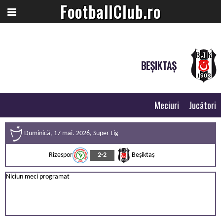
FootballClub.ro
BEȘIKTAȘ
Meciuri
Jucători
Duminică, 17 mai. 2026, Süper Lig
Rizespor
2-2
Beșiktaș
Niciun meci programat