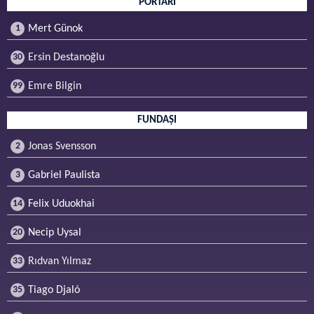
PORTARI
1
Mert Günok
30
Ersin Destanoğlu
99
Emre Bilgin
FUNDAȘI
2
Jonas Svensson
3
Gabriel Paulista
14
Felix Uduokhai
20
Necip Uysal
33
Rıdvan Yılmaz
35
Tiago Djaló