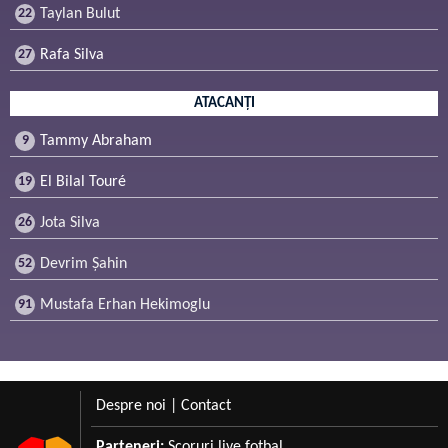
22
Taylan Bulut
27
Rafa Silva
ATACANȚI
9
Tammy Abraham
19
El Bilal Touré
26
Jota Silva
52
Devrim Şahin
91
Mustafa Erhan Hekimoglu
Despre noi
|
Contact
Parteneri:
Scoruri live fotbal