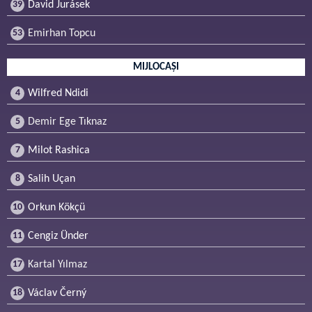
39
David Jurásek
53
Emirhan Topcu
MIJLOCAȘI
4
Wilfred Ndidi
5
Demir Ege Tıknaz
7
Milot Rashica
8
Salih Uçan
10
Orkun Kökçü
11
Cengiz Ünder
17
Kartal Yılmaz
18
Václav Černý