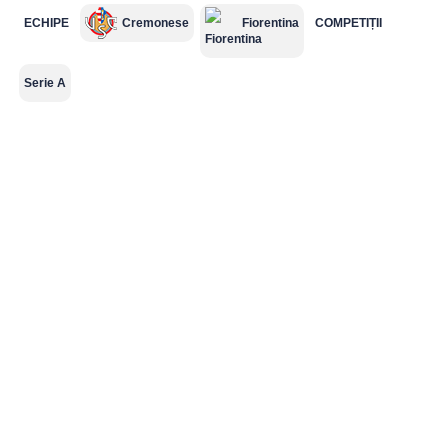
ECHIPE
Cremonese
Fiorentina
COMPETIȚII
Serie A
Süper Lig
MLS
Championship
Saudi Pro
League
2.Bundesliga
Segunda
Serie B
División
Cupe Europene
Champions
League
Echipe naționale