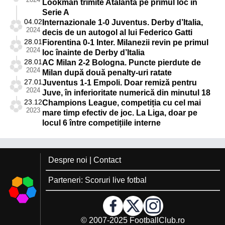
Lookman trimite Atalanta pe primul loc în
Serie A
04.02
Internazionale 1-0 Juventus. Derby d’Italia,
2024
decis de un autogol al lui Federico Gatti
28.01
Fiorentina 0-1 Inter. Milanezii revin pe primul
2024
loc înainte de Derby d’Italia
28.01
AC Milan 2-2 Bologna. Puncte pierdute de
2024
Milan după două penalty-uri ratate
27.01
Juventus 1-1 Empoli. Doar remiză pentru
2024
Juve, în inferioritate numerică din minutul 18
23.12
Champions League, competiția cu cel mai
2023
mare timp efectiv de joc. La Liga, doar pe
locul 6 între competițiile interne
Despre noi
|
Contact
Parteneri:
Scoruri live fotbal
© 2007-2025
FootballClub.ro