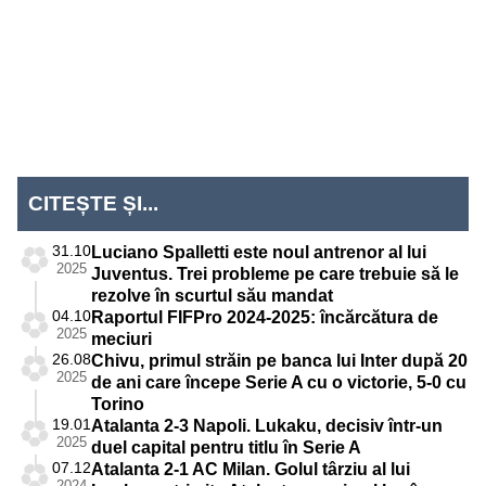
Mondial
EURO 2024
Mondial
EURO 2020
2026
2022
Liga
CITEȘTE ȘI...
Națiunilor
31.10
Luciano Spalletti este noul antrenor al lui
2025
Juventus. Trei probleme pe care trebuie să le
rezolve în scurtul său mandat
04.10
Raportul FIFPro 2024-2025: încărcătura de
2025
meciuri
26.08
Chivu, primul străin pe banca lui Inter după 20
2025
de ani care începe Serie A cu o victorie, 5-0 cu
Torino
19.01
Atalanta 2-3 Napoli. Lukaku, decisiv într-un
2025
duel capital pentru titlu în Serie A
07.12
Atalanta 2-1 AC Milan. Golul târziu al lui
2024