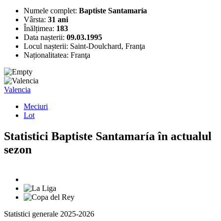
Numele complet:
Baptiste Santamaría
Vârsta:
31 ani
Înălțimea:
183
Data nașterii:
09.03.1995
Locul nașterii:
Saint-Doulchard, Franţa
Naționalitatea:
Franţa
Valencia
Meciuri
Lot
Statistici Baptiste Santamaría în actualul
sezon
Statistici generale 2025-2026