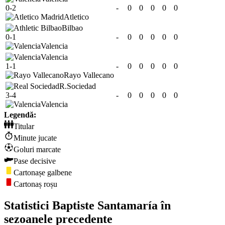
0-2
-
0
0
0
0
0
Atletico
Bilbao
0-1
-
0
0
0
0
0
Valencia
Valencia
1-1
-
0
0
0
0
0
Rayo Vallecano
R.Sociedad
3-4
-
0
0
0
0
0
Valencia
Legendă:
Titular
Minute jucate
Goluri marcate
Pase decisive
Cartonașe galbene
Cartonaș roșu
Statistici Baptiste Santamaría în
sezoanele precedente