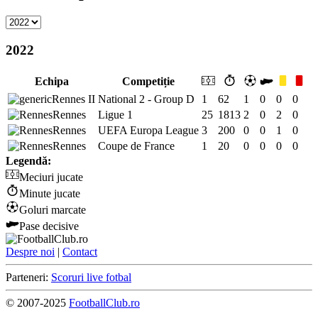
2022
Echipa
Competiție
Rennes II
National 2 - Group D
1
62
1
0
0
0
Rennes
Ligue 1
25
1813
2
0
2
0
Rennes
UEFA Europa League
3
200
0
0
1
0
Rennes
Coupe de France
1
20
0
0
0
0
Legendă:
Meciuri jucate
Minute jucate
Goluri marcate
Pase decisive
Despre noi
|
Contact
Parteneri:
Scoruri live fotbal
© 2007-2025
FootballClub.ro