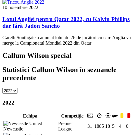
10 noiembrie 2022
Lotul Angliei pentru Qatar 2022, cu Kalvin Phillips
dar fără Jadon Sancho
Gareth Southgate a anunțat lotul de 26 de jucători cu care Anglia va
merge la Campionatul Mondial 2022 din Qatar
Callum Wilson special
Statistici Callum Wilson în sezoanele
precedente
2022
Echipa
Competiție
Premier
31
1885
18
5
4
0
Newcastle
League