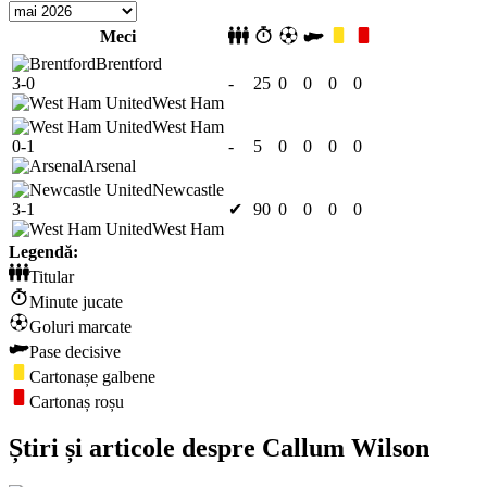
Meci
Brentford
3-0
-
25
0
0
0
0
West Ham
West Ham
0-1
-
5
0
0
0
0
Arsenal
Newcastle
3-1
✔
90
0
0
0
0
West Ham
Legendă:
Titular
Minute jucate
Goluri marcate
Pase decisive
Cartonașe galbene
Cartonaș roșu
Știri și articole despre Callum Wilson