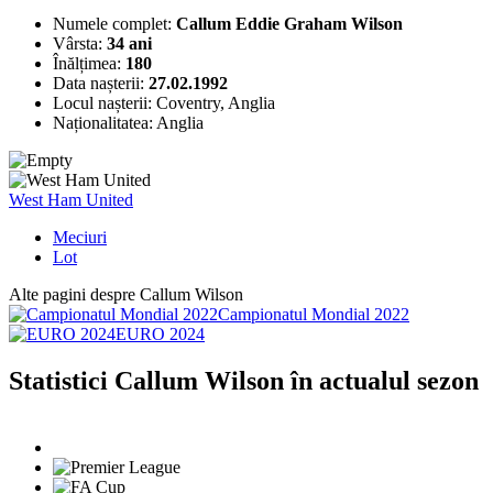
Numele complet:
Callum Eddie Graham Wilson
Vârsta:
34 ani
Înălțimea:
180
Data nașterii:
27.02.1992
Locul nașterii:
Coventry, Anglia
Naționalitatea:
Anglia
West Ham United
Meciuri
Lot
Alte pagini despre Callum Wilson
Campionatul Mondial 2022
EURO 2024
Statistici Callum Wilson în actualul sezon