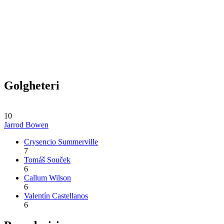
Golgheteri
10
Jarrod Bowen
Crysencio Summerville
7
Tomáš Souček
6
Callum Wilson
6
Valentín Castellanos
6