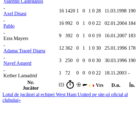
Valentín Castellanos
-
16
1420
1
0
1
0
28
11.03.1998
190
Axel Disasi
-
16
992
0
1
0
0
22
02.01.2004
184
Pablo
-
9
392
0
1
0
0
19
16.01.2007
183
Ezra Mayers
-
12
362
0
1
1
0
30
25.01.1996
178
Adama Traoré Diarra
-
3
250
0
0
0
0
30
30.03.1996
190
Nayef Aguerd
-
1
72
0
0
0
0
22
18.11.2003
-
Keiber Lamadrid
Nr.
Vrs
D.n.
În.
Jucător
Lotul de jucători al echipei West Ham United pe site-ul oficial al
clubului
»