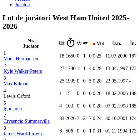
Jucători
Lot de jucători West Ham United 2025-
2026
Nr.
Vrs
D.n.
În.
Jucător
1
18
1650
0
1
0
0
25
11.07.2000
187
Mads Hermansen
2
27
1740
1
1
4
0
29
13.04.1997
173
Kyle Walker-Peters
3
25
1939
0
0
5
0
28
23.05.1997
-
Max Kilman
4
1
15
0
0
0
0
20
18.02.2006
189
Lewis Orford
5
4
103
0
0
0
0
28
07.02.1998
185
Igor Julio
7
33
2626
7
2
7
0
24
30.10.2001
174
Crysencio Summerville
8
6
506
0
0
1
0
31
01.11.1994
173
James Ward-Prowse