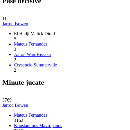
Pase decisive
11
Jarrod Bowen
El Hadji Malick Diouf
5
Mateus Fernandes
3
Aaron Wan-Bissaka
2
Crysencio Summerville
2
Minute jucate
3769
Jarrod Bowen
Mateus Fernandes
3162
Konstantinos Mavropanos