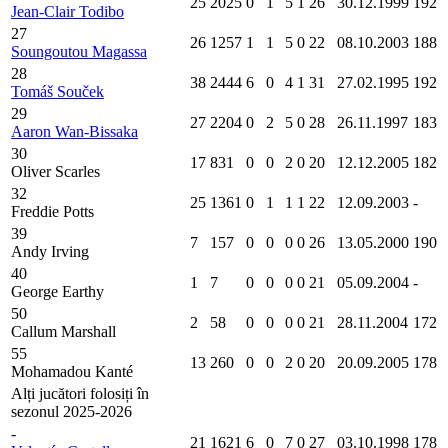
25
2025
0
1
5
1
26
30.12.1999
192
Jean-Clair Todibo
27
26
1257
1
1
5
0
22
08.10.2003
188
Soungoutou Magassa
28
38
2444
6
0
4
1
31
27.02.1995
192
Tomáš Souček
29
27
2204
0
2
5
0
28
26.11.1997
183
Aaron Wan-Bissaka
30
17
831
0
0
2
0
20
12.12.2005
182
Oliver Scarles
32
25
1361
0
1
1
1
22
12.09.2003
-
Freddie Potts
39
7
157
0
0
0
0
26
13.05.2000
190
Andy Irving
40
1
7
0
0
0
0
21
05.09.2004
-
George Earthy
50
2
58
0
0
0
0
21
28.11.2004
172
Callum Marshall
55
13
260
0
0
2
0
20
20.09.2005
178
Mohamadou Kanté
Alți jucători folosiți în
sezonul 2025-2026
-
21
1621
6
0
7
0
27
03.10.1998
178