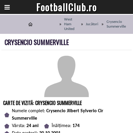
FootballClub.ro
West
Crysencio
Ham
Jucători
Summerville
United
CRYSENCIO SUMMERVILLE
CARTE DE VIZITĂ: CRYSENCIO SUMMERVILLE
Numele complet:
Crysencio Jilbert Sylverio Cir
Summerville
Vârsta:
24 ani
Înălțimea:
174