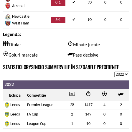
0-1
✔
90
0
0
Arsenal
Newcastle
3-1
✔
90
0
0
West Ham
Legendă:
Titular
Minute jucate
Goluri marcate
Pase decisive
STATISTICI CRYSENCIO SUMMERVILLE ÎN SEZOANELE PRECEDENTE
2022
Echipa
Competiție
Leeds
Premier League
28
1417
4
2
Leeds
FA Cup
2
149
0
0
Leeds
League Cup
1
90
0
0