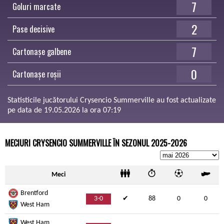
7
Goluri marcate
2
Pase decisive
7
Cartonașe galbene
0
Cartonașe roșii
Statisticile jucătorului Crysencio Summerville au fost actualizate
pe data de 19.05.2026 la ora 07:19
MECIURI CRYSENCIO SUMMERVILLE ÎN SEZONUL 2025-2026
Meci
Brentford
3-0
✔
88
0
0
West Ham
West Ham