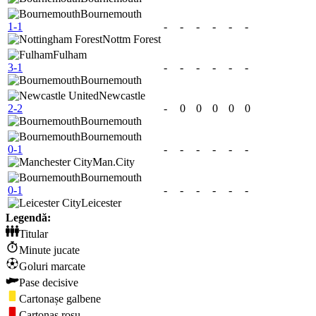
Bournemouth
1-1
-
-
-
-
-
-
Nottm Forest
Fulham
3-1
-
-
-
-
-
-
Bournemouth
Newcastle
2-2
-
0
0
0
0
0
Bournemouth
Bournemouth
0-1
-
-
-
-
-
-
Man.City
Bournemouth
0-1
-
-
-
-
-
-
Leicester
Legendă:
Titular
Minute jucate
Goluri marcate
Pase decisive
Cartonașe galbene
Cartonaș roșu