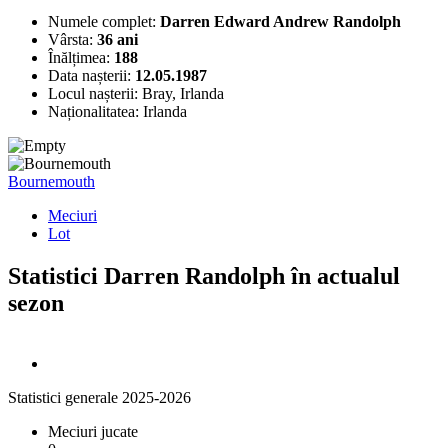
Numele complet:
Darren Edward Andrew Randolph
Vârsta:
36 ani
Înălțimea:
188
Data nașterii:
12.05.1987
Locul nașterii:
Bray, Irlanda
Naționalitatea:
Irlanda
Bournemouth
Meciuri
Lot
Statistici Darren Randolph în actualul
sezon
Statistici generale 2025-2026
Meciuri jucate