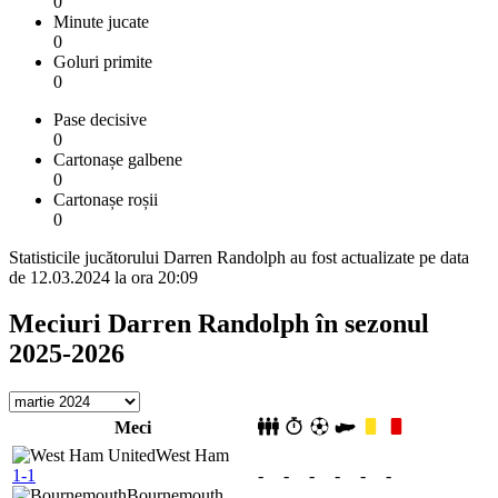
0
Minute jucate
0
Goluri primite
0
Pase decisive
0
Cartonașe galbene
0
Cartonașe roșii
0
Statisticile jucătorului Darren Randolph au fost actualizate pe data
de 12.03.2024 la ora 20:09
Meciuri Darren Randolph în sezonul
2025-2026
Meci
West Ham
1-1
-
-
-
-
-
-
Bournemouth