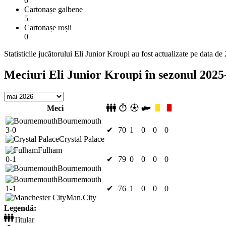
0
Cartonașe galbene
5
Cartonașe roșii
0
Statisticile jucătorului Eli Junior Kroupi au fost actualizate pe data d
Meciuri Eli Junior Kroupi în sezonul 2025
Meci
Bournemouth
3-0
✔
70
1
0
0
0
Crystal Palace
Fulham
0-1
✔
79
0
0
0
0
Bournemouth
Bournemouth
1-1
✔
76
1
0
0
0
Man.City
Legendă:
Titular