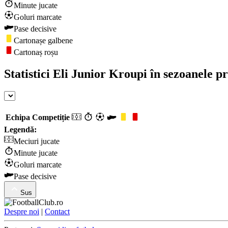
Minute jucate
Goluri marcate
Pase decisive
Cartonașe galbene
Cartonaș roșu
Statistici Eli Junior Kroupi în sezoanele p
Echipa
Competiție
Legendă:
Meciuri jucate
Minute jucate
Goluri marcate
Pase decisive
Sus
Despre noi
|
Contact