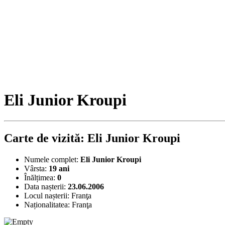
Eli Junior Kroupi
Carte de vizită: Eli Junior Kroupi
Numele complet:
Eli Junior Kroupi
Vârsta:
19 ani
Înălțimea:
0
Data nașterii:
23.06.2006
Locul nașterii:
Franţa
Naționalitatea:
Franţa