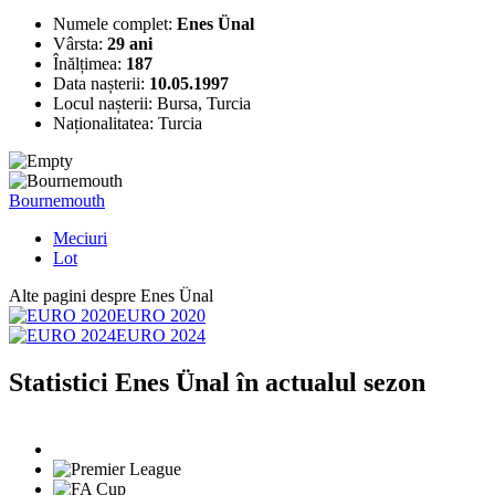
Numele complet:
Enes Ünal
Vârsta:
29 ani
Înălțimea:
187
Data nașterii:
10.05.1997
Locul nașterii:
Bursa, Turcia
Naționalitatea:
Turcia
Bournemouth
Meciuri
Lot
Alte pagini despre Enes Ünal
EURO 2020
EURO 2024
Statistici Enes Ünal în actualul sezon