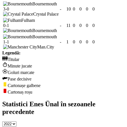
Bournemouth
3-0
-
10
0
0
0
0
Crystal Palace
Fulham
0-1
-
11
0
0
0
0
Bournemouth
Bournemouth
1-1
-
1
0
0
0
0
Man.City
Legendă:
Titular
Minute jucate
Goluri marcate
Pase decisive
Cartonașe galbene
Cartonaș roșu
Statistici Enes Ünal în sezoanele
precedente