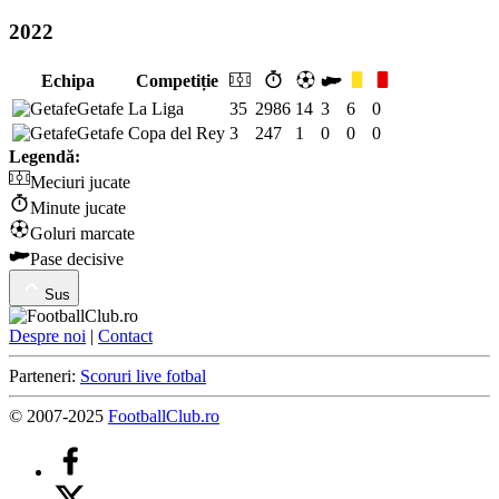
2022
Echipa
Competiție
Getafe
La Liga
35
2986
14
3
6
0
Getafe
Copa del Rey
3
247
1
0
0
0
Legendă:
Meciuri jucate
Minute jucate
Goluri marcate
Pase decisive
Sus
Despre noi
|
Contact
Parteneri:
Scoruri live fotbal
© 2007-2025
FootballClub.ro