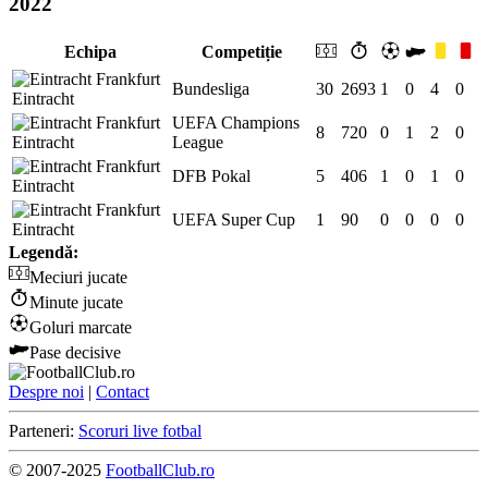
2022
Echipa
Competiție
Bundesliga
30
2693
1
0
4
0
Eintracht
UEFA Champions
8
720
0
1
2
0
Eintracht
League
DFB Pokal
5
406
1
0
1
0
Eintracht
UEFA Super Cup
1
90
0
0
0
0
Eintracht
Legendă:
Meciuri jucate
Minute jucate
Goluri marcate
Pase decisive
Despre noi
|
Contact
Parteneri:
Scoruri live fotbal
© 2007-2025
FootballClub.ro