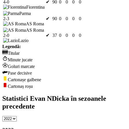
4-0
✔
90
0
0
0
0
Fiorentina
Parma
2-3
✔
90
0
0
0
0
AS Roma
AS Roma
2-0
✔
37
0
0
0
0
Lazio
Legendă:
Titular
Minute jucate
Goluri marcate
Pase decisive
Cartonașe galbene
Cartonaș roșu
Statistici Evan NDicka în sezoanele
precedente