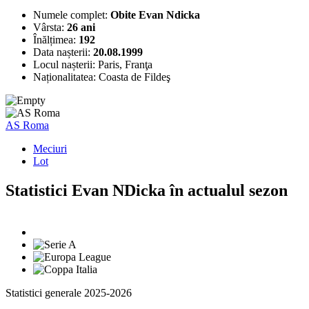
Numele complet:
Obite Evan Ndicka
Vârsta:
26 ani
Înălțimea:
192
Data nașterii:
20.08.1999
Locul nașterii:
Paris, Franţa
Naționalitatea:
Coasta de Fildeş
AS Roma
Meciuri
Lot
Statistici Evan NDicka în actualul sezon
Statistici generale 2025-2026