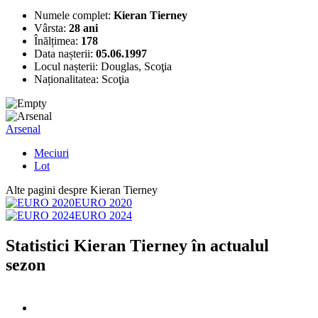
Numele complet:
Kieran Tierney
Vârsta:
28 ani
Înălțimea:
178
Data nașterii:
05.06.1997
Locul nașterii:
Douglas, Scoţia
Naționalitatea:
Scoţia
Arsenal
Meciuri
Lot
Alte pagini despre Kieran Tierney
EURO 2020
EURO 2024
Statistici Kieran Tierney în actualul
sezon