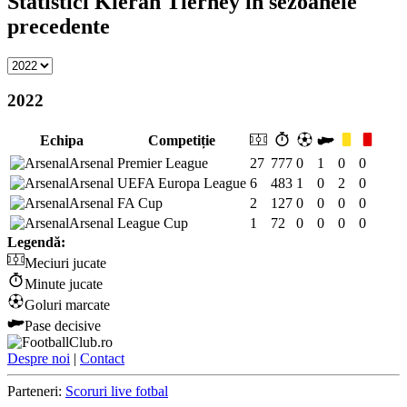
Statistici Kieran Tierney în sezoanele
precedente
2022
Echipa
Competiție
Arsenal
Premier League
27
777
0
1
0
0
Arsenal
UEFA Europa League
6
483
1
0
2
0
Arsenal
FA Cup
2
127
0
0
0
0
Arsenal
League Cup
1
72
0
0
0
0
Legendă:
Meciuri jucate
Minute jucate
Goluri marcate
Pase decisive
Despre noi
|
Contact
Parteneri:
Scoruri live fotbal