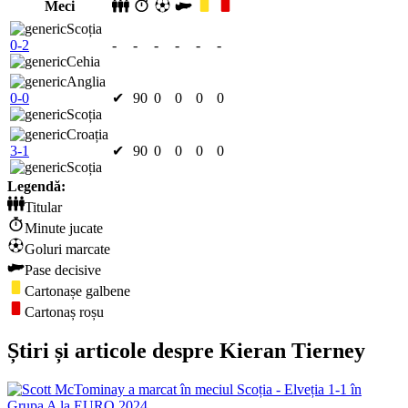
Meci
Scoția
0-2
-
-
-
-
-
-
Cehia
Anglia
0-0
✔
90
0
0
0
0
Scoția
Croația
3-1
✔
90
0
0
0
0
Scoția
Legendă:
Titular
Minute jucate
Goluri marcate
Pase decisive
Cartonașe galbene
Cartonaș roșu
Știri și articole despre Kieran Tierney