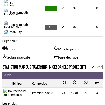
Fulham
0-1
✔
78
0
0
Bournemouth
Bournemouth
1-1
✔
90
0
0
Man.City
Legendă:
Titular
Minute jucate
Goluri marcate
Pase decisive
STATISTICI MARCUS TAVERNIER ÎN SEZOANELE PRECEDENTE
2022
Echipa
Competiție
Bournemouth
Premier League
23
1748
5
4
Legendă: