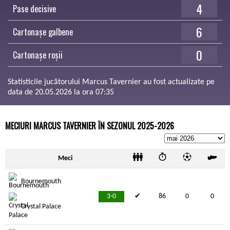
4
Pase decisive
6
Cartonașe galbene
0
Cartonașe roșii
Statisticile jucătorului Marcus Tavernier au fost actualizate pe
data de 20.05.2026 la ora 07:35
MECIURI MARCUS TAVERNIER ÎN SEZONUL 2025-2026
Meci
Bournemouth
3-0
✔
86
0
0
Crystal Palace