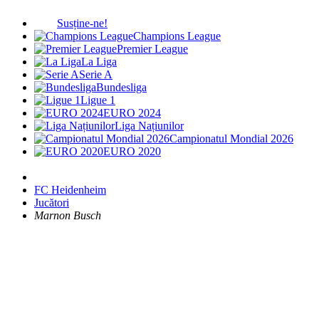
Susține-ne!
Champions League
Premier League
La Liga
Serie A
Bundesliga
Ligue 1
EURO 2024
Liga Națiunilor
Campionatul Mondial 2026
EURO 2020
FC Heidenheim
Jucători
Marnon Busch