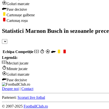
Goluri marcate
Pase decisive
Cartonașe galbene
Cartonaș roșu
Statistici Marnon Busch în sezoanele prec
Echipa
Competiție
Legendă:
Meciuri jucate
Minute jucate
Goluri marcate
Pase decisive
Despre noi
|
Contact
Parteneri:
Scoruri live fotbal
© 2007-2025
FootballClub.ro