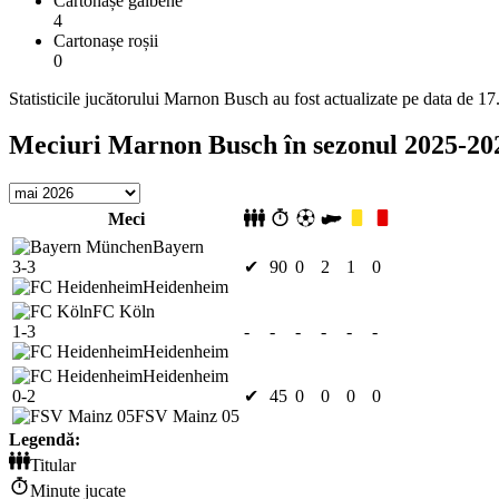
Cartonașe galbene
4
Cartonașe roșii
0
Statisticile jucătorului Marnon Busch au fost actualizate pe data de 1
Meciuri Marnon Busch în sezonul 2025-20
Meci
Bayern
3-3
✔
90
0
2
1
0
Heidenheim
FC Köln
1-3
-
-
-
-
-
-
Heidenheim
Heidenheim
0-2
✔
45
0
0
0
0
FSV Mainz 05
Legendă:
Titular
Minute jucate