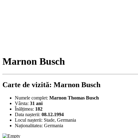
Marnon Busch
Carte de vizită: Marnon Busch
Numele complet:
Marnon Thomas Busch
Vârsta:
31 ani
Înălțimea:
182
Data nașterii:
08.12.1994
Locul nașterii:
Stade, Germania
Naționalitatea:
Germania