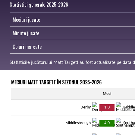
Statistici generale 2025-2026
Meciuri jucate
Minute jucate
Goluri marcate
Statisticile jucătorului Matt Targett au fost actualizate pe data
MECIURI MATT TARGETT ÎN SEZONUL 2025-2026
Meci
1-0
Derby
Middle
4-0
Middlesbrough
South