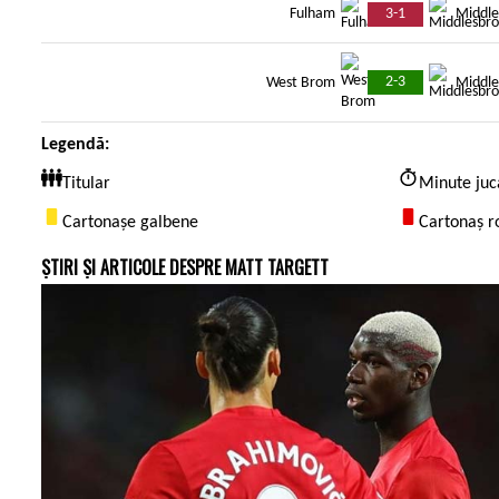
3-1
Fulham
Middle
2-3
West Brom
Middle
Legendă:
Titular
Minute juc
Cartonașe galbene
Cartonaș r
ȘTIRI ȘI ARTICOLE DESPRE MATT TARGETT