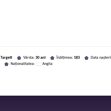
Targett
Vârsta:
30 ani
Înălțimea:
183
Data nașteri
Naționalitatea:
Anglia