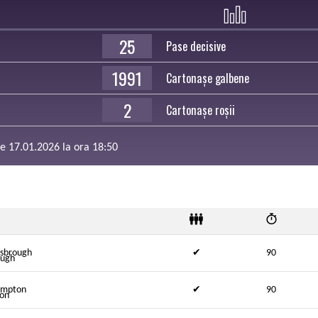
25
Pase decisive
1991
Cartonașe galbene
2
Cartonașe roșii
 de 17.01.2026 la ora 18:50
sbrough
✔
90
ampton
✔
90