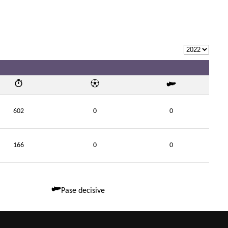
602
0
0
166
0
0
Pase decisive