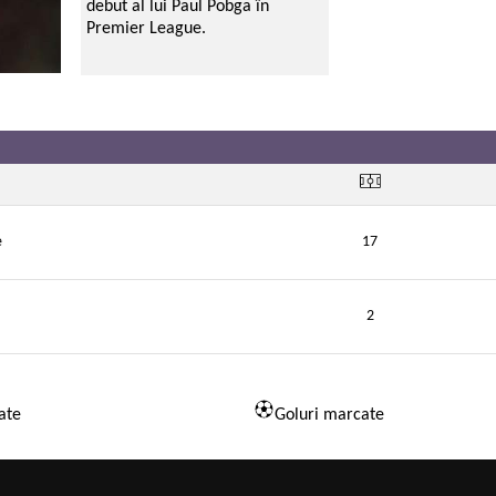
debut al lui Paul Pobga în
Premier League.
e
17
2
ate
Goluri marcate