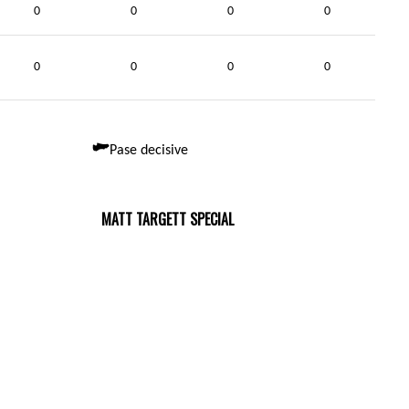
0
0
0
0
0
0
0
0
Pase decisive
MATT TARGETT SPECIAL