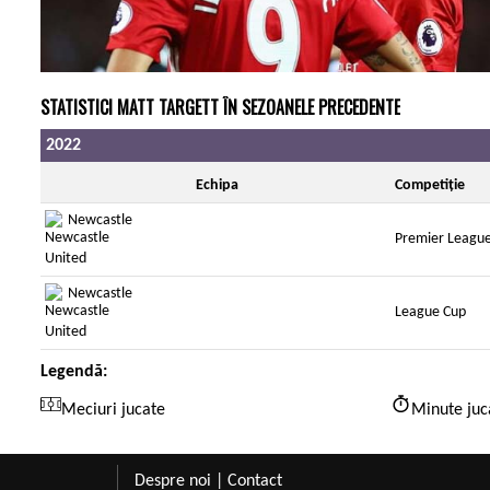
STATISTICI MATT TARGETT ÎN SEZOANELE PRECEDENTE
2022
Echipa
Competiție
Newcastle
Premier Leagu
Newcastle
League Cup
Legendă:
Meciuri jucate
Minute juc
Despre noi
|
Contact