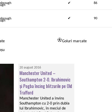
sbrough
✔
86
✔
90
sbrough
ate
Goluri marcate
oșu
20 august 2016
Manchester United –
Southampton 2-0. Ibrahimovic
şi Pogba încing blitzurile pe Old
Trafford
Manchester United a învins
Southampton cu 2-0 prin dubla
lui Ibrahimovic, în meciul de