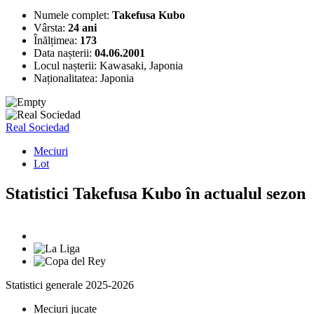
Numele complet:
Takefusa Kubo
Vârsta:
24 ani
Înălțimea:
173
Data nașterii:
04.06.2001
Locul nașterii:
Kawasaki, Japonia
Naționalitatea:
Japonia
Real Sociedad
Meciuri
Lot
Statistici Takefusa Kubo în actualul sezon
Statistici generale 2025-2026
Meciuri jucate