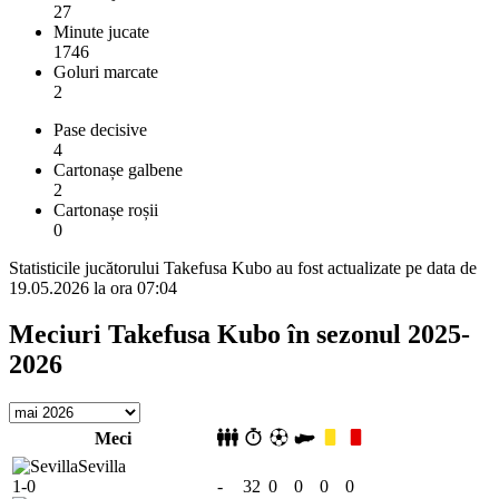
27
Minute jucate
1746
Goluri marcate
2
Pase decisive
4
Cartonașe galbene
2
Cartonașe roșii
0
Statisticile jucătorului Takefusa Kubo au fost actualizate pe data de
19.05.2026 la ora 07:04
Meciuri Takefusa Kubo în sezonul 2025-
2026
Meci
Sevilla
1-0
-
32
0
0
0
0