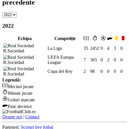
precedente
2022
Echipa
Competiție
La Liga
35
2452
9
4
3
0
R.Sociedad
UEFA Europa
7
365
0
2
0
0
R.Sociedad
League
Copa del Rey
2
98
0
0
0
0
R.Sociedad
Legendă:
Meciuri jucate
Minute jucate
Goluri marcate
Pase decisive
Despre noi
|
Contact
Parteneri:
Scoruri live fotbal