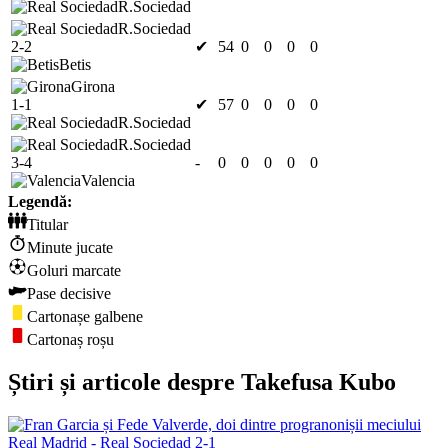
R.Sociedad
R.Sociedad
2-2
✔
54
0
0
0
0
Betis
Girona
1-1
✔
57
0
0
0
0
R.Sociedad
R.Sociedad
3-4
-
0
0
0
0
0
Valencia
Legendă:
Titular
Minute jucate
Goluri marcate
Pase decisive
Cartonașe galbene
Cartonaș roșu
Știri și articole despre Takefusa Kubo