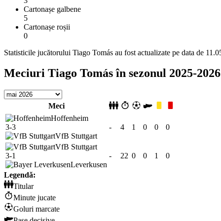
3
Cartonașe galbene
5
Cartonașe roșii
0
Statisticile jucătorului Tiago Tomás au fost actualizate pe data de 11.
Meciuri Tiago Tomás în sezonul 2025-2026
Meci
Hoffenheim
3-3
-
4
1
0
0
0
VfB Stuttgart
VfB Stuttgart
3-1
-
22
0
0
1
0
Leverkusen
Legendă:
Titular
Minute jucate
Goluri marcate
Pase decisive