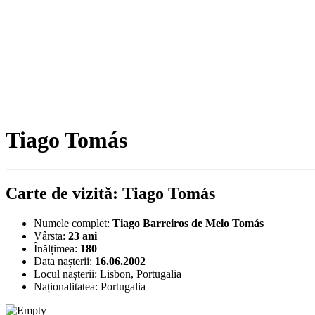
Tiago Tomás
Carte de vizită: Tiago Tomás
Numele complet:
Tiago Barreiros de Melo Tomás
Vârsta:
23 ani
Înălțimea:
180
Data nașterii:
16.06.2002
Locul nașterii:
Lisbon, Portugalia
Naționalitatea:
Portugalia