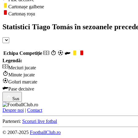
Cartonașe galbene
Cartonaș roșu
Statistici Tiago Tomás în sezoanele preced
Echipa
Competiție
Legendă:
Meciuri jucate
Minute jucate
Goluri marcate
Pase decisive
Sus
Despre noi
|
Contact
Parteneri:
Scoruri live fotbal
© 2007-2025
FootballClub.ro