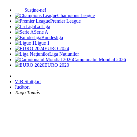
Susține-ne!
Champions League
Premier League
La Liga
Serie A
Bundesliga
Ligue 1
EURO 2024
Liga Națiunilor
Campionatul Mondial 2026
EURO 2020
VfB Stuttgart
Jucători
Tiago Tomás