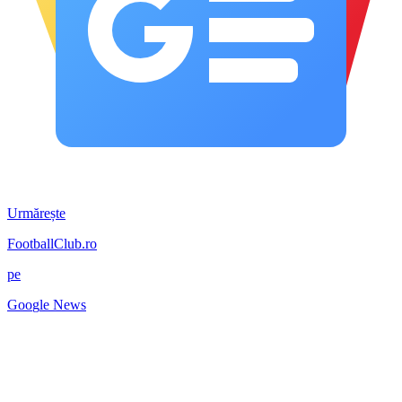
Urmărește
FootballClub.ro
pe
G
o
o
g
l
e
News