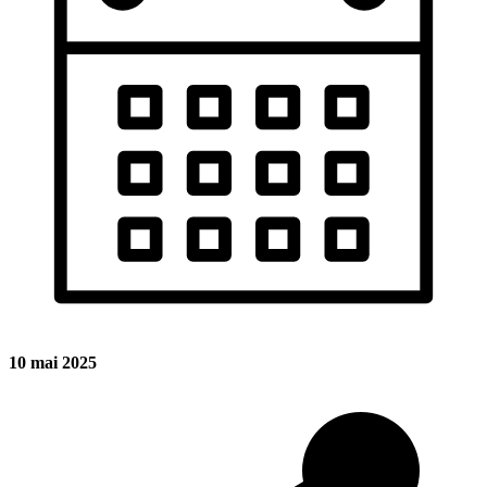
10 mai 2025