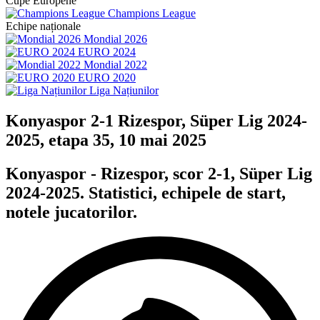
Cupe Europene
Champions League
Echipe naționale
Mondial 2026
EURO 2024
Mondial 2022
EURO 2020
Liga Națiunilor
Konyaspor 2-1 Rizespor, Süper Lig 2024-
2025, etapa 35, 10 mai 2025
Konyaspor - Rizespor, scor 2-1, Süper Lig
2024-2025. Statistici, echipele de start,
notele jucatorilor.