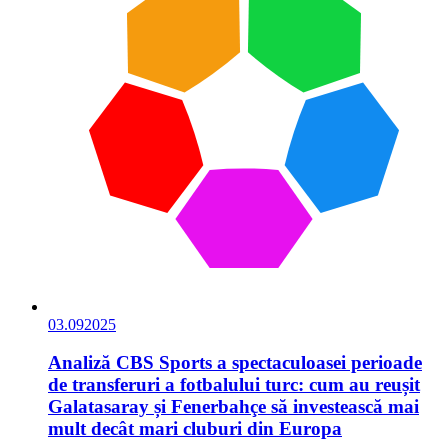
03.09
2025
Analiză CBS Sports a spectaculoasei perioade
de transferuri a fotbalului turc: cum au reușit
Galatasaray și Fenerbahçe să investească mai
mult decât mari cluburi din Europa