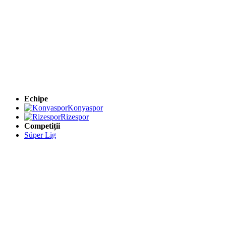
Echipe
Konyaspor
Rizespor
Competiții
Süper Lig