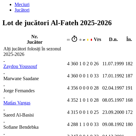
Meciuri
Jucători
Lot de jucători Al-Fateh 2025-2026
Nr.
Vrs
D.n.
În.
Jucător
Alți jucători folosiți în sezonul
2025-2026
-
4
360
1
0
2
0
26
11.07.1999
182
Zaydou Youssouf
-
4
360
0
0
1
0
33
17.01.1992
187
Marwane Saadane
-
4
356
0
0
0
0
28
02.04.1997
191
Jorge Fernandes
-
4
352
1
0
1
0
28
08.05.1997
168
Matías Vargas
-
4
315
0
0
1
0
25
23.09.2000
172
Saeed Al-Basisi
-
4
288
1
1
0
0
33
09.08.1992
180
Sofiane Bendebka
-