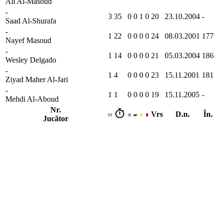
Ali Al-Masoud
-
3
35
0
0
1
0
20
23.10.2004
-
Saad Al-Shurafa
-
1
22
0
0
0
0
24
08.03.2001
177
Nayef Masoud
-
1
14
0
0
0
0
21
05.03.2004
186
Wesley Delgado
-
1
4
0
0
0
0
23
15.11.2001
181
Ziyad Maher Al-Jari
-
1
1
0
0
0
0
19
15.11.2005
-
Mehdi Al-Aboud
Nr.
Vrs
D.n.
În.
Jucător