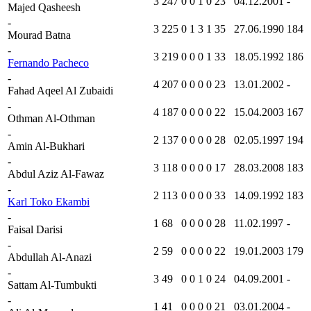
3
247
0
0
1
0
23
04.12.2001
-
Majed Qasheesh
-
3
225
0
1
3
1
35
27.06.1990
184
Mourad Batna
-
3
219
0
0
0
1
33
18.05.1992
186
Fernando Pacheco
-
4
207
0
0
0
0
23
13.01.2002
-
Fahad Aqeel Al Zubaidi
-
4
187
0
0
0
0
22
15.04.2003
167
Othman Al-Othman
-
2
137
0
0
0
0
28
02.05.1997
194
Amin Al-Bukhari
-
3
118
0
0
0
0
17
28.03.2008
183
Abdul Aziz Al-Fawaz
-
2
113
0
0
0
0
33
14.09.1992
183
Karl Toko Ekambi
-
1
68
0
0
0
0
28
11.02.1997
-
Faisal Darisi
-
2
59
0
0
0
0
22
19.01.2003
179
Abdullah Al-Anazi
-
3
49
0
0
1
0
24
04.09.2001
-
Sattam Al-Tumbukti
-
1
41
0
0
0
0
21
03.01.2004
-