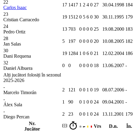
22
17
1417
1
2
4
0
27
30.04.1998
184
Carlos Isaac
23
19
1512
0
5
6
0
30
30.11.1995
179
Cristian Carracedo
24
13
703
0
0
0
0
25
19.08.2000
183
Pedro Ortiz
28
5
197
0
0
0
0
20
10.08.2005
182
Jan Salas
30
19
1284
1
0
6
0
21
12.02.2004
186
Dani Requena
32
0
0
0
0
0
0
18
13.06.2007
-
Daniel Albuera
Alți jucători folosiți în sezonul
2025-2026
-
2
121
0
0
1
0
19
08.07.2006
-
Marcelo Timorán
-
1
90
0
1
0
0
24
09.04.2001
-
Álex Sala
-
2
23
0
0
1
0
24
13.11.2001
179
Diego Percan
Nr.
Vrs
D.n.
În.
Jucător