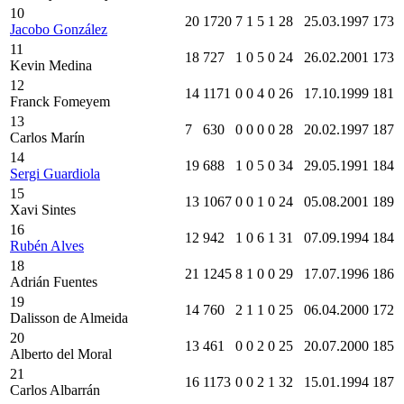
10
20
1720
7
1
5
1
28
25.03.1997
173
Jacobo González
11
18
727
1
0
5
0
24
26.02.2001
173
Kevin Medina
12
14
1171
0
0
4
0
26
17.10.1999
181
Franck Fomeyem
13
7
630
0
0
0
0
28
20.02.1997
187
Carlos Marín
14
19
688
1
0
5
0
34
29.05.1991
184
Sergi Guardiola
15
13
1067
0
0
1
0
24
05.08.2001
189
Xavi Sintes
16
12
942
1
0
6
1
31
07.09.1994
184
Rubén Alves
18
21
1245
8
1
0
0
29
17.07.1996
186
Adrián Fuentes
19
14
760
2
1
1
0
25
06.04.2000
172
Dalisson de Almeida
20
13
461
0
0
2
0
25
20.07.2000
185
Alberto del Moral
21
16
1173
0
0
2
1
32
15.01.1994
187
Carlos Albarrán