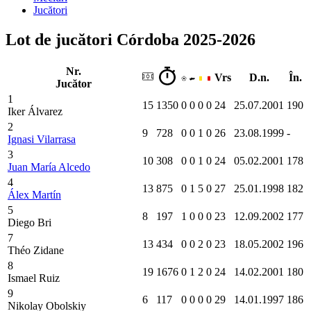
Jucători
Lot de jucători Córdoba 2025-2026
Nr.
Vrs
D.n.
În.
Jucător
1
15
1350
0
0
0
0
24
25.07.2001
190
Iker Álvarez
2
9
728
0
0
1
0
26
23.08.1999
-
Ignasi Vilarrasa
3
10
308
0
0
1
0
24
05.02.2001
178
Juan María Alcedo
4
13
875
0
1
5
0
27
25.01.1998
182
Álex Martín
5
8
197
1
0
0
0
23
12.09.2002
177
Diego Bri
7
13
434
0
0
2
0
23
18.05.2002
196
Théo Zidane
8
19
1676
0
1
2
0
24
14.02.2001
180
Ismael Ruiz
9
6
117
0
0
0
0
29
14.01.1997
186
Nikolay Obolskiy