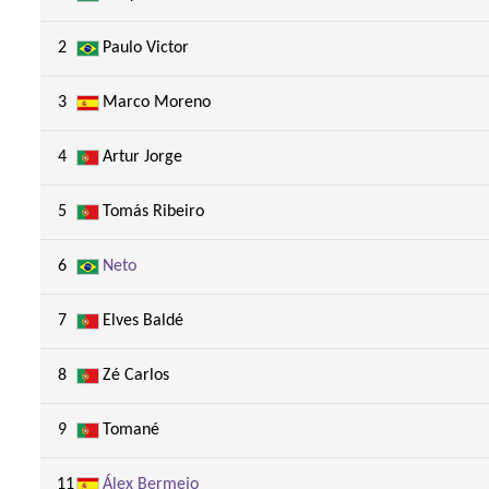
2
Paulo Victor
3
Marco Moreno
4
Artur Jorge
5
Tomás Ribeiro
6
Neto
7
Elves Baldé
8
Zé Carlos
9
Tomané
11
Álex Bermejo