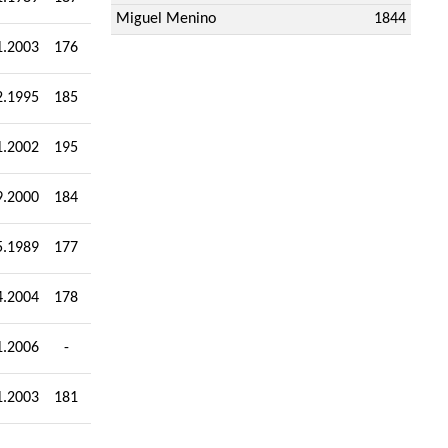
Miguel Menino
1844
1.2003
176
2.1995
185
1.2002
195
9.2000
184
5.1989
177
4.2004
178
1.2006
-
1.2003
181