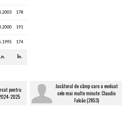
4.2003
178
0.2000
191
5.1995
174
.n.
În.
Jucătorul de câmp care a evoluat
rcat pentru
cele mai multe minute: Claudio
 2024-2025
Falcão (2853)