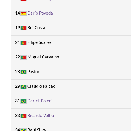
14
Darío Poveda
19
Rui Costa
21
Filipe Soares
22
Miguel Carvalho
28
Pastor
29
Claudio Falcão
31
Derick Poloni
33
Ricardo Velho
34
Raúl Silva