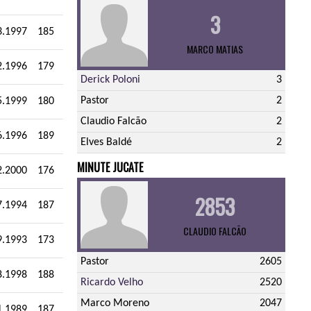
3
3.1997
185
MARCO MATIAS
2.1996
179
Derick Poloni
3
Pastor
2
5.1999
180
Claudio Falcão
2
6.1996
189
Elves Baldé
2
MINUTE JUCATE
2.2000
176
2853
7.1994
187
CLAUDIO FALCÃO
9.1993
173
Pastor
2605
8.1998
188
Ricardo Velho
2520
Marco Moreno
2047
1.1989
187