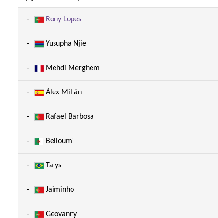
-
Rony Lopes
-
Yusupha Njie
-
Mehdi Merghem
-
Álex Millán
-
Rafael Barbosa
-
Belloumi
-
Talys
-
Jaiminho
-
Geovanny