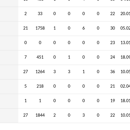
2
33
0
0
0
0
22
20.0
21
1758
1
0
6
0
30
05.0
0
0
0
0
0
0
23
13.0
7
451
0
1
0
0
24
18.0
27
1264
3
3
1
0
36
10.0
5
218
0
0
0
0
21
02.0
1
1
0
0
0
0
19
18.0
27
1844
2
0
3
0
22
10.0