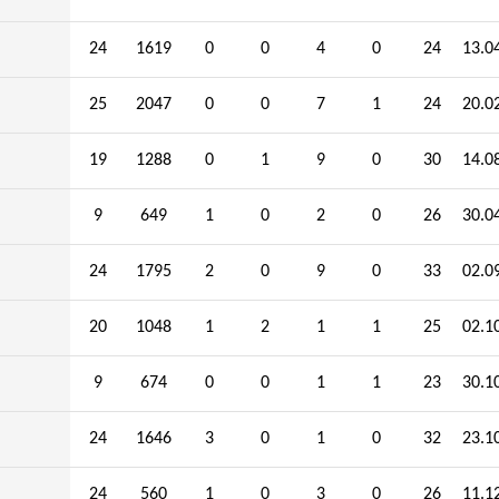
24
1619
0
0
4
0
24
13.0
25
2047
0
0
7
1
24
20.0
19
1288
0
1
9
0
30
14.0
9
649
1
0
2
0
26
30.0
24
1795
2
0
9
0
33
02.0
20
1048
1
2
1
1
25
02.1
9
674
0
0
1
1
23
30.1
24
1646
3
0
1
0
32
23.1
24
560
1
0
3
0
26
11.1