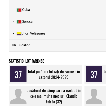
-
Cuba
-
Seruca
-
Jhon Velásquez
Nr.
Jucător
STATISTICI LOT FARENSE
37
37
Total jucători folosiți de Farense în
J
sezonul 2024-2025
Jucătorul de câmp care a evoluat în
cele mai multe meciuri: Claudio
Falcão (32)