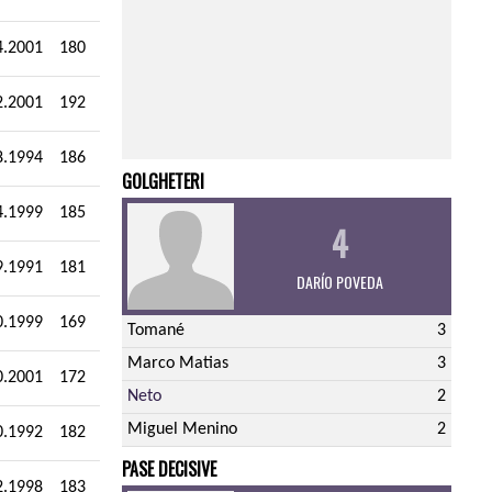
4.2001
180
2.2001
192
8.1994
186
GOLGHETERI
4.1999
185
4
9.1991
181
DARÍO POVEDA
0.1999
169
Tomané
3
Marco Matias
3
0.2001
172
Neto
2
Miguel Menino
2
0.1992
182
PASE DECISIVE
2.1998
183