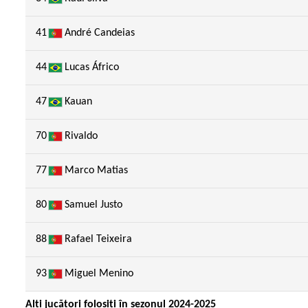
41
André Candeias
44
Lucas Áfrico
47
Kauan
70
Rivaldo
77
Marco Matias
80
Samuel Justo
88
Rafael Teixeira
93
Miguel Menino
Alți jucători folosiți în sezonul 2024-2025