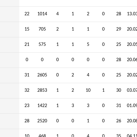
22
1014
4
1
2
0
28
13.0
15
705
2
1
1
0
29
20.0
21
575
1
1
5
0
25
20.0
0
0
0
0
0
0
28
20.0
31
2605
0
2
4
0
25
20.0
32
2853
1
2
10
1
30
03.0
23
1422
1
3
3
0
31
01.0
28
2520
0
0
1
0
26
20.0
10
468
1
0
4
0
35
04.1