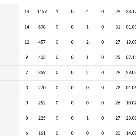
14
1159
1
0
4
0
29
28.1
14
608
0
0
1
0
31
01.0
12
457
0
0
2
0
27
19.0
9
403
0
0
1
0
25
07.1
7
359
0
0
2
0
29
29.0
3
270
0
0
0
0
22
01.0
3
252
0
0
0
0
26
10.0
8
225
0
0
1
0
27
28.0
6
161
0
0
0
0
20
14.0