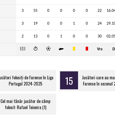
3
55
0
0
0
0
22
16.0
3
19
0
0
1
0
24
29.1
2
13
0
1
0
0
30
02.0
Vrs
D
15
ucători folosiți de Farense în Liga
Jucători care au ma
Portugal 2024-2025
Farense în sezonul
Cel mai tânăr jucător de câmp
folosit: Rafael Teixeira (1)