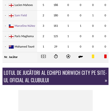
-
Lucien Mahovo
5
186
0
0
0
0
-
Sam Field
2
180
0
0
1
0
-
Marcelino Núñez
3
161
1
1
0
0
-
Paris Maghoma
2
125
1
0
0
0
-
Mohamed Touré
1
29
1
0
0
0
Nr.
Jucător
LOTUL DE JUCĂTORI AL ECHIPEI NORWICH CITY PE SITE-
UL OFICIAL AL CLUBULUI
»