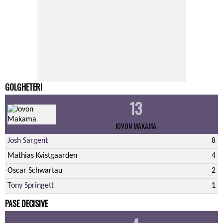
GOLGHETERI
13
JOVON MAKAMA
Josh Sargent
8
Mathias Kvistgaarden
4
Oscar Schwartau
2
Tony Springett
1
PASE DECISIVE