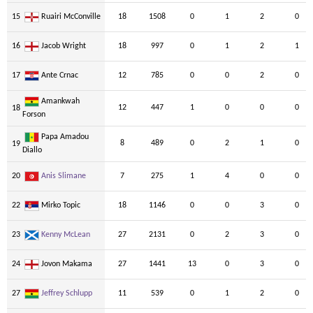
15
Ruairi McConville
18
1508
0
1
2
0
16
Jacob Wright
18
997
0
1
2
1
17
Ante Crnac
12
785
0
0
2
0
Amankwah
12
447
1
0
0
0
18
Forson
Papa Amadou
8
489
0
2
1
0
19
Diallo
20
Anis Slimane
7
275
1
4
0
0
22
Mirko Topic
18
1146
0
0
3
0
23
Kenny McLean
27
2131
0
2
3
0
24
Jovon Makama
27
1441
13
0
3
0
27
Jeffrey Schlupp
11
539
0
1
2
0