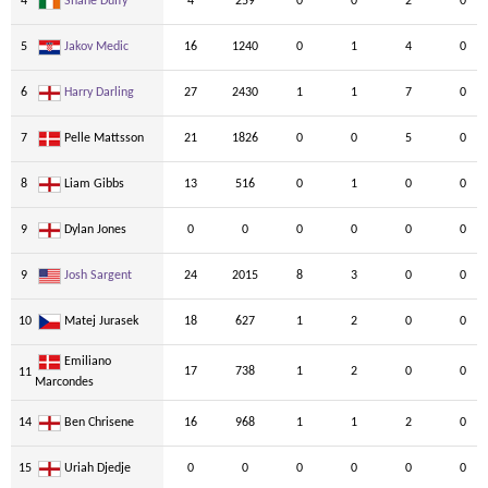
4
Shane Duffy
4
259
0
0
2
0
5
Jakov Medic
16
1240
0
1
4
0
6
Harry Darling
27
2430
1
1
7
0
7
Pelle Mattsson
21
1826
0
0
5
0
8
Liam Gibbs
13
516
0
1
0
0
9
Dylan Jones
0
0
0
0
0
0
9
Josh Sargent
24
2015
8
3
0
0
10
Matej Jurasek
18
627
1
2
0
0
Emiliano
17
738
1
2
0
0
11
Marcondes
14
Ben Chrisene
16
968
1
1
2
0
15
Uriah Djedje
0
0
0
0
0
0