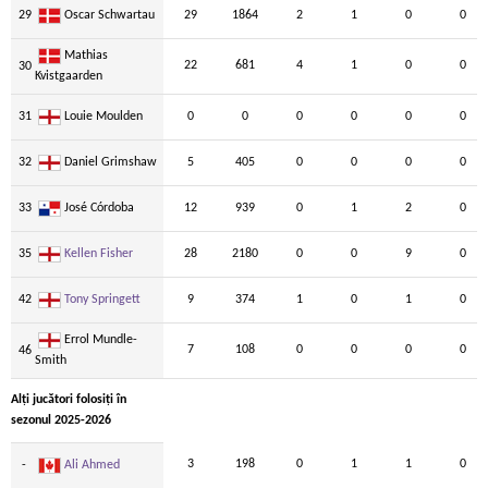
29
Oscar Schwartau
29
1864
2
1
0
0
Mathias
22
681
4
1
0
0
30
Kvistgaarden
31
Louie Moulden
0
0
0
0
0
0
32
Daniel Grimshaw
5
405
0
0
0
0
33
José Córdoba
12
939
0
1
2
0
35
Kellen Fisher
28
2180
0
0
9
0
42
Tony Springett
9
374
1
0
1
0
Errol Mundle-
7
108
0
0
0
0
46
Smith
Alți jucători folosiți în
sezonul 2025-2026
3
198
0
1
1
0
-
Ali Ahmed