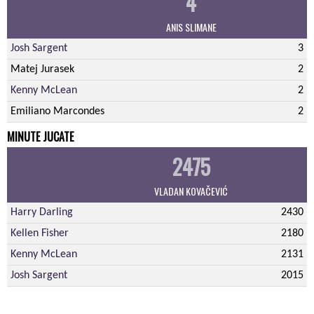
4
ANIS SLIMANE
Josh Sargent
3
Matej Jurasek
2
Kenny McLean
2
Emiliano Marcondes
2
MINUTE JUCATE
2475
VLADAN KOVAČEVIĆ
Harry Darling
2430
Kellen Fisher
2180
Kenny McLean
2131
Josh Sargent
2015