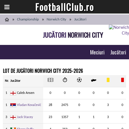
FootballClub.ro
Championship
Norwich City
Jucători
JUCĂTORI
NORWICH CITY
Meciuri
Jucători
LOT DE JUCĂTORI NORWICH CITY 2025-2026
Nr.
Jucător
1
Caleb Ansen
0
0
0
0
0
0
1
Vladan Kovačević
28
2475
0
0
3
0
3
Jack Stacey
23
1357
1
1
3
0