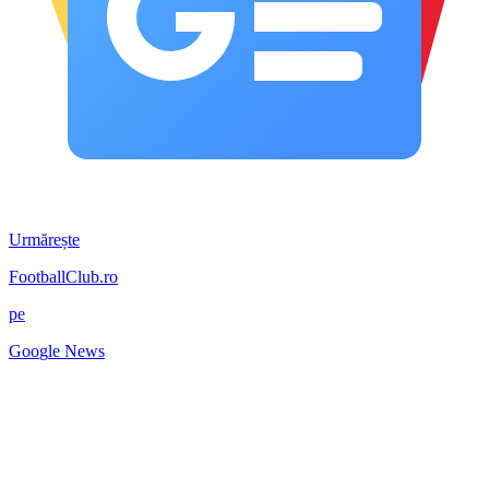
Urmărește
FootballClub.ro
pe
G
o
o
g
l
e
News