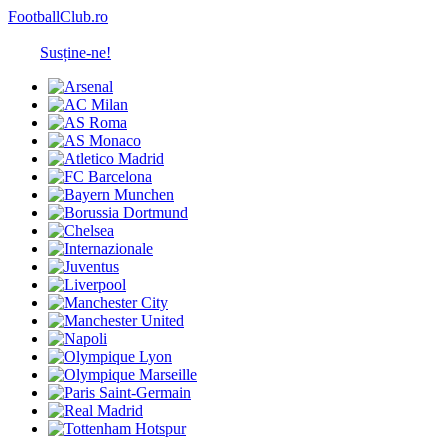
FootballClub.ro
Susține-ne!