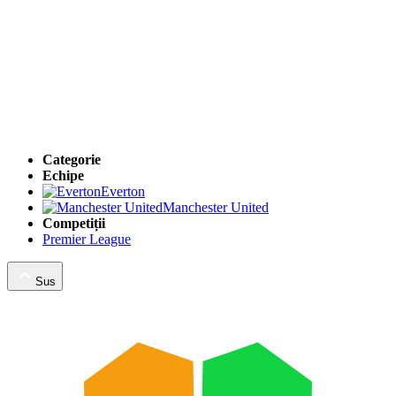
Categorie
Echipe
Everton
Manchester United
Competiții
Premier League
Sus