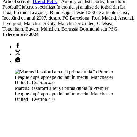
Articol scris de
David Petre
- Autor și analist sportiv, fondatorul
FootballClub.ro, specializat în cronici și analize de fotbal din La
Liga, Premier League și Bundesliga. Peste 1000 de articole scrise,
începând cu anul 2007, despre FC Barcelona, Real Madrid, Arsenal,
Liverpool, Manchester City, Manchester United, Chelsea,
Tottenham, Bayern München, Borussia Dortmund sau PSG.
1 decembrie 2024
Marcus Rashford a reușit prima dublă în Premier
League după aproape doi ani în meciul Manchester
United - Everton 4-0