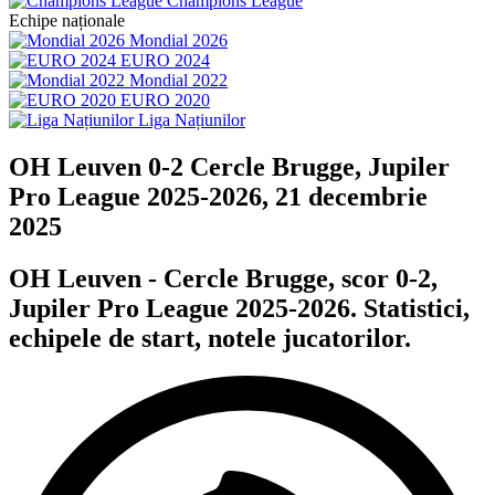
Champions League
Echipe naționale
Mondial 2026
EURO 2024
Mondial 2022
EURO 2020
Liga Națiunilor
OH Leuven 0-2 Cercle Brugge, Jupiler
Pro League 2025-2026, 21 decembrie
2025
OH Leuven - Cercle Brugge, scor 0-2,
Jupiler Pro League 2025-2026. Statistici,
echipele de start, notele jucatorilor.