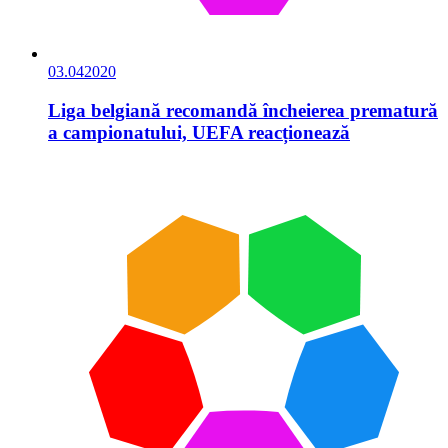
03.04
2020
Liga belgiană recomandă încheierea prematură
a campionatului, UEFA reacționează