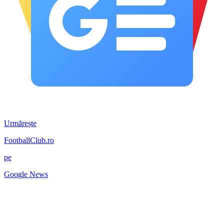
Urmărește
FootballClub.ro
pe
G
o
o
g
l
e
News