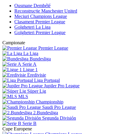
Ousmane Dembélé
Reconstrucție Manchester United
Meciuri Champions League
Clasament Premier League
Golgheteri La Liga
Golgheteri Premier League
Campionate
Premier League
La Liga
Bundesliga
Serie A
Ligue 1
Eredivisie
Liga Portugal
Jupiler Pro League
Süper Lig
MLS
Championship
Saudi Pro League
2.Bundesliga
Segunda División
Serie B
Cupe Europene