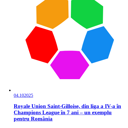
04.10
2025
Royale Union Saint-Gilloise, din liga a IV-a în
Champions League în 7 ani – un exemplu
pentru România