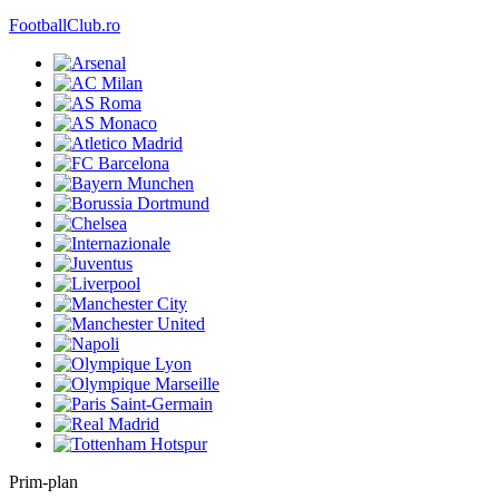
FootballClub.ro
Prim-plan