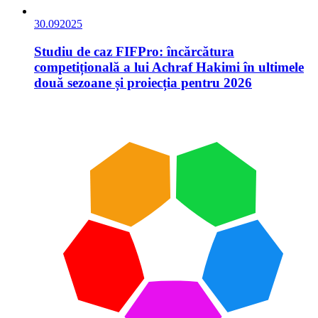
30.09
2025
Studiu de caz FIFPro: încărcătura
competițională a lui Achraf Hakimi în ultimele
două sezoane și proiecția pentru 2026