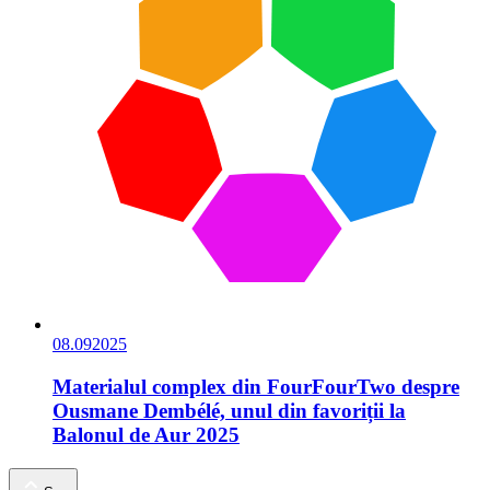
08.09
2025
Materialul complex din FourFourTwo despre
Ousmane Dembélé, unul din favoriții la
Balonul de Aur 2025