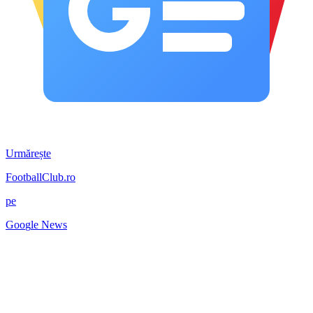
Urmărește
FootballClub.ro
pe
G
o
o
g
l
e
News