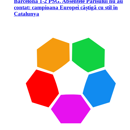
Barcelona 1-2 PSG. Absențele Parisului nu au
contat: campioana Europei câștigă cu stil în
Catalunya