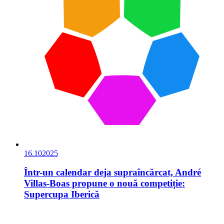
16.10
2025
Într-un calendar deja supraîncărcat, André
Villas-Boas propune o nouă competiție:
Supercupa Iberică