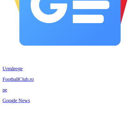
Urmărește
FootballClub.ro
pe
G
o
o
g
l
e
News