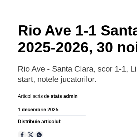
Rio Ave 1-1 Santa
2025-2026, 30 no
Rio Ave - Santa Clara, scor 1-1, Li
start, notele jucatorilor.
Prim-plan
Campion
Articol scris de
stats admin
Ousmane Dembélé
Reconstrucție Manchester United
1 decembrie 2025
Meciuri Champions League
Premier
Distribuie articolul:
Clasament Premier League
League
Golgheteri La Liga