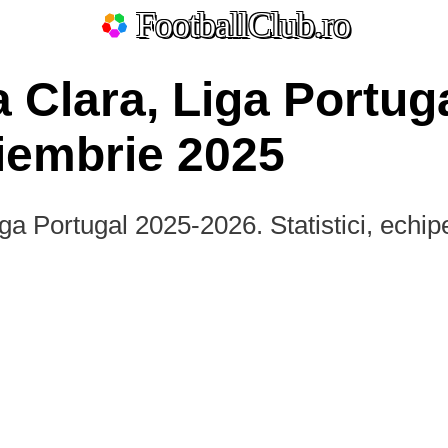
FootballClub.ro
 Clara, Liga Portug
iembrie 2025
ga Portugal 2025-2026. Statistici, echip
ate
La Liga
Bundesliga
Serie A
Ligue 1
Eredivisie
L
Por