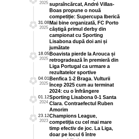
2025
supraîncărcat, André Villas-
Boas propune o nouă
competiție: Supercupa Iberică
31.08
Mai bine organizată, FC Porto
2025
câștigă primul derby din
campionat cu Sporting
Lisabona după doi ani și
jumătate
18.05
Boavista pierde la Arouca și
2025
retrogradează în premieră din
Liga Portugal ca urmare a
rezultatelor sportive
04.01
Benfica 1-2 Braga. Vulturii
2025
încep 2025 cum au terminat
2024: cu o înfrângere
01.12
Sporting Lisabona 0-1 Santa
2024
Clara. Contraefectul Ruben
Amorim
23.12
Champions League,
2023
competiția cu cel mai mare
timp efectiv de joc. La Liga,
doar pe locul 6 între