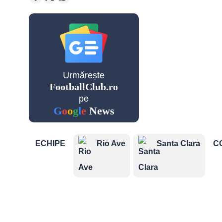
Golgheteri Premier League
Saudi
Pro
League
Urmărește
FootballClub.ro
Cupe Eu
pe
G
o
o
g
l
e
News
ECHIPE
Rio Ave
Santa Clara
C
Champio
League
Echipe n