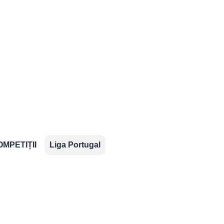
2.Bundesliga
Segunda
Serie B
División
ropene
OMPETIȚII
Liga Portugal
ns
aționale