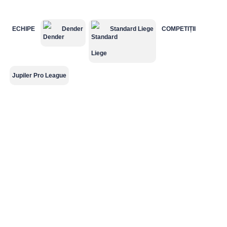
ECHIPE
Dender
Standard Liege
COMPETIȚII
Süper Lig
MLS
Championship
Saudi Pro
League
Jupiler Pro League
2.Bundesliga
Segunda
Serie B
División
Cupe Europene
Champions
League
Echipe naționale