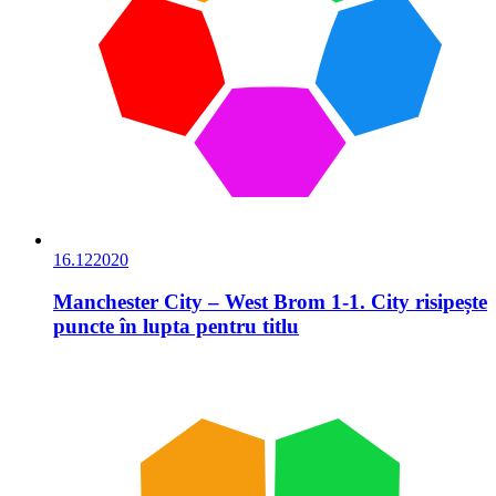
16.12
2020
Manchester City – West Brom 1-1. City risipește
puncte în lupta pentru titlu