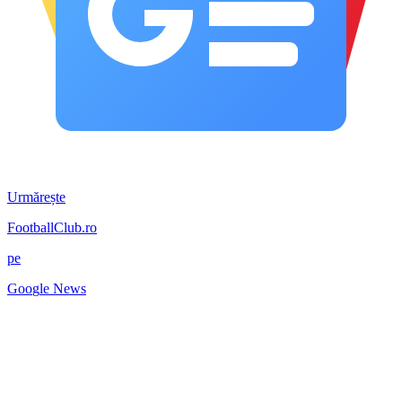
Urmărește
FootballClub.ro
pe
G
o
o
g
l
e
News