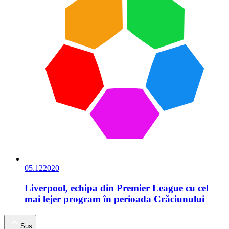
05.12
2020
Liverpool, echipa din Premier League cu cel
mai lejer program în perioada Crăciunului
Sus