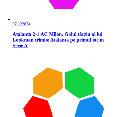
07.12
2024
Atalanta 2-1 AC Milan. Golul târziu al lui
Lookman trimite Atalanta pe primul loc în
Serie A