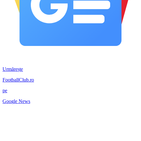
Urmărește
FootballClub.ro
pe
G
o
o
g
l
e
News