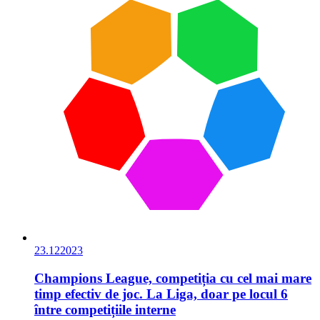
23.12
2023
Champions League, competiția cu cel mai mare
timp efectiv de joc. La Liga, doar pe locul 6
între competițiile interne