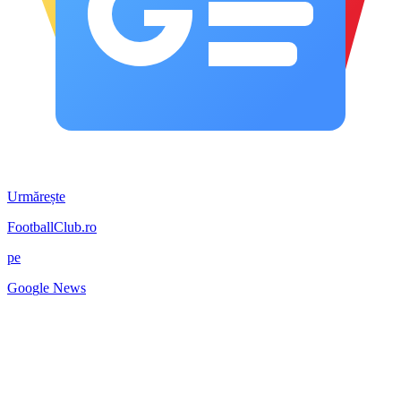
Urmărește
FootballClub.ro
pe
G
o
o
g
l
e
News