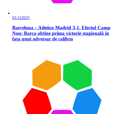
03.12
2025
Barcelona – Atletico Madrid 3-1. Efectul Camp
Nou: Barça obține prima victorie stagională în
fața unui adversar de calibru